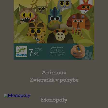
Animouv
Zvieratká v pohybe
Monopoly