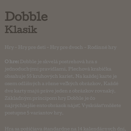
Dobble
Klasik
Hry
-
Hry pre deti
-
Hry pre dvoch
-
Rodinné hry
O hre:
Dobble je skvelá postrehová hra s
jednoduchými pravidlami. Plechová krabička
obsahuje 55 kruhových kariet. Na každej karte je
osem odlišných a rôzne veľkých obrázkov. Každé
dve karty majú práve jeden z obrázkov rovnaký.
Základným princípom hry Dobble je čo
najrýchlejšie ento obrázok nájsť. Vyskúšať môžete
postupne 5 variantov hry.
Hra sa požičiava štandardne na 14 kalendárnych dní.