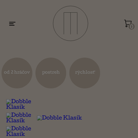
Motivácia a sebarozvoj
Umenie a dizajn
0
Životopisy a reportáže
Kuchárky
od 2 hráčov
postreh
rýchlosť
Mapy a cestovanie
Náboženstvo a ezoterika