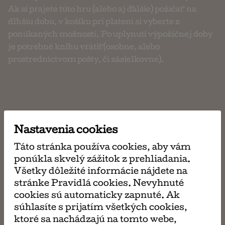
Ak si prajete túto hru (alebo aj ďalšie) požičať na
dlhšiu dobu, v košíku pri platení si vyberte z
ponúkaných možností. Po uplynutí výpožičnej doby
je potrebné knihu vrátiť (osobne, alebo
prostredníctvom pošty, či zásielkovne).
Nastavenia cookies
požičaj si
ma 3,00 €
Táto stránka používa cookies, aby vám
ponúkla skvelý zážitok z prehliadania.
Všetky dôležité informácie nájdete na
stránke Pravidlá cookies. Nevyhnuté
napísať
cookies sú automaticky zapnuté. Ak
email
súhlasíte s prijatím všetkých cookies,
ktoré sa nachádzajú na tomto webe,