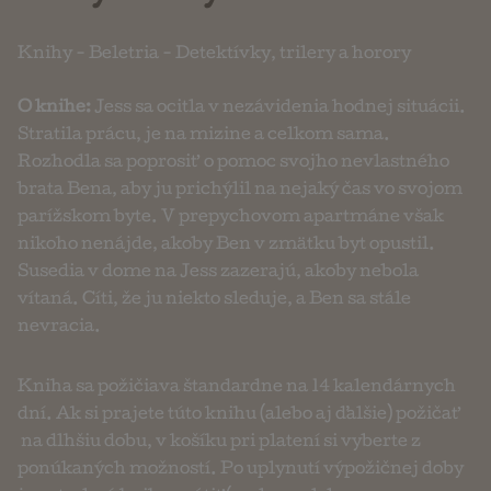
Knihy
-
Beletria
-
Detektívky, trilery a horory
O knihe:
Jess sa ocitla v nezávidenia hodnej situácii.
Stratila prácu, je na mizine a celkom sama.
Rozhodla sa poprosiť o pomoc svojho nevlastného
brata Bena, aby ju prichýlil na nejaký čas vo svojom
parížskom byte. V prepychovom apartmáne však
nikoho nenájde, akoby Ben v zmätku byt opustil.
Susedia v dome na Jess zazerajú, akoby nebola
vítaná. Cíti, že ju niekto sleduje, a Ben sa stále
nevracia.
Kniha sa požičiava štandardne na 14 kalendárnych
dní. Ak si prajete túto knihu (alebo aj ďalšie) požičať
na dlhšiu dobu, v košíku pri platení si vyberte z
ponúkaných možností. Po uplynutí výpožičnej doby