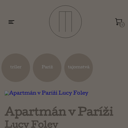
Motivácia a sebarozvoj
Umenie a dizajn
0
Životopisy a reportáže
Kuchárky
triler
Paríž
tajomstvá
Mapy a cestovanie
Náboženstvo a ezoterika
Apartmán v Paríži
Lucy Foley