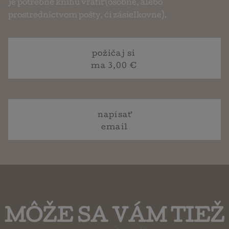
je potrebné knihu vrátiť (osobne, alebo
prostredníctvom pošty, či zásielkovne).
požičaj si
ma 3,00 €
napísať
email
MÔŽE SA VÁM TIEŽ