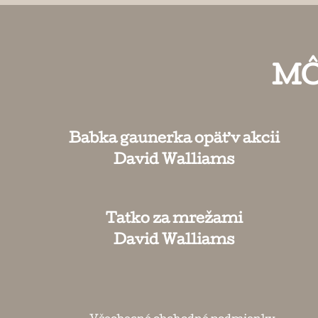
MÔ
Babka gaunerka opäť v akcii
David Walliams
Tatko za mrežami
David Walliams