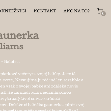
O KNIHŽNICI
KONTAKT
AKO NA TO?
0
aunerka
liams
ž
-
Beletria
iatkové večery u svojej babky. Je to tá
 svete. Nezaujíma ju nič iné len scrabble a
en však o svojej babke ani zďaleka nevie
zistí, že zamladi bola medzinárodnou
avyše celý život sníva o krádeži
ov. Dokáže si babička gaunerka splniť svoj