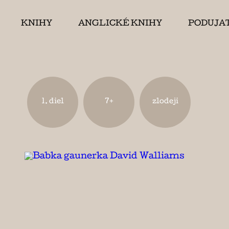
KNIHY
ANGLICKÉ KNIHY
PODUJA
1. diel
7+
zlodeji