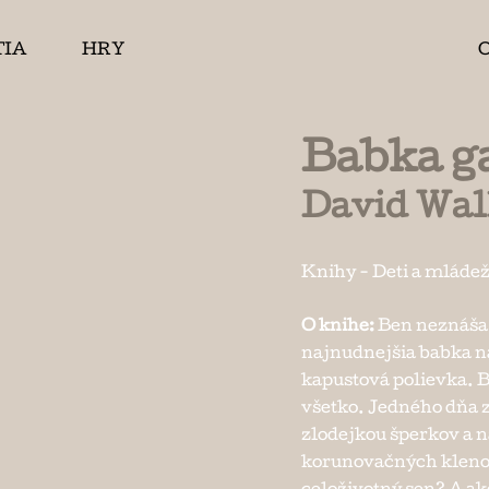
TIA
HRY
Babka g
David Wal
Knihy
-
Deti a mláde
O knihe:
Ben neznáša p
najnudnejšia babka na
kapustová polievka. B
všetko. Jedného dňa 
zlodejkou šperkov a n
korunovačných klenot