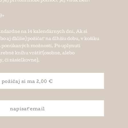
ko jej pri tom môže pomôcť jej vnuk Ben?
9+
andardne na 14 kalendárnych dní. Ak si
ebo aj ďalšie) požičať na dlhšiu dobu, v košíku
e z ponúkaných možností. Po uplynutí
trebné knihu vrátiť (osobne, alebo
, či zásielkovne).
požičaj si
ma 2,00 €
napísať
email