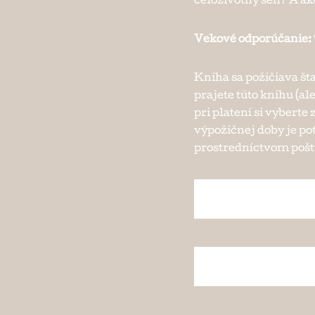
celoživotný sen? A a
Vekové odporúčanie:
Kniha sa požičiava št
prajete túto knihu (al
pri platení si vybert
výpožičnej doby je po
prostredníctvom pošty