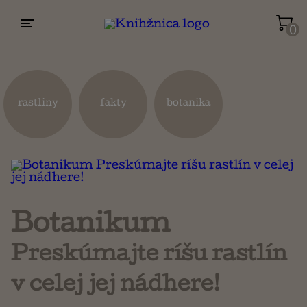
0
Životopisy a reportáže
Kuchárky
rastliny
fakty
botanika
Mapy a cestovanie
Náboženstvo a ezoterika
Botanikum
Preskúmajte ríšu rastlín
v celej jej nádhere!