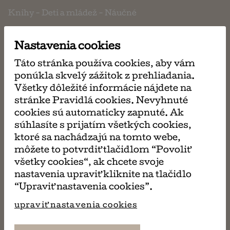
Knihy
-
Deti a mládež
-
Náučné
O knihe:
Rastliny sú všade. Rastú na takmer každom
Nastavenia cookies
povrchu Zeme, od najvyšších končiarov po najnižšie
Táto stránka používa cookies, aby vám
údolia, od najstudenšieho a najsuchšieho prostredia
ponúkla skvelý zážitok z prehliadania.
po tie najhorúcejšie a najvlhšie miesta našej
Všetky dôležité informácie nájdete na
planéty. Najmenšie rastliny sú drobučké,
stránke Pravidlá cookies. Nevyhnuté
jednobunkové mikroskopické organizmy. Sú také
cookies sú automaticky zapnuté. Ak
malé, že na vytvorenie tvaru vo veľkosti zrnka
súhlasíte s prijatím všetkých cookies,
piesku by ich bolo treba asi sto.
ktoré sa nachádzajú na tomto webe,
môžete to potvrdiť tlačidlom “Povoliť
Kniha sa požičiava štandardne na 14 kalendárnych
všetky cookies“, ak chcete svoje
dní. Ak si prajete túto knihu (alebo aj ďalšie) požičať
nastavenia upraviť kliknite na tlačidlo
na dlhšiu dobu, v košíku pri platení si vyberte z
“Upraviť nastavenia cookies”.
ponúkaných možností. Po uplynutí výpožičnej doby
upraviť nastavenia cookies
je potrebné knihu vrátiť (osobne, alebo
prostredníctvom pošty, či zásielkovne).