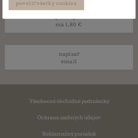
povoliť všetky cookies
požičaj si
ma 1,80 €
napísať
email
Všeobecné obchodné podmienky
Ochrana osobných údajov
Reklamačný poriadok