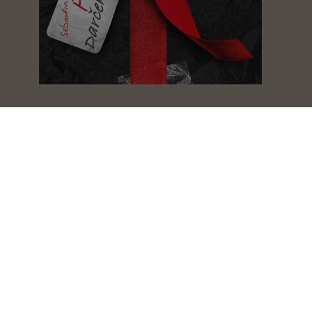
Darček
Sebastian Fitzek
Šialená hra
Sebastian Fitzek
Zberateľ očí