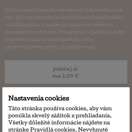
Kniha sa požičiava štandardne na 14 kalendárnych
dní. Ak si prajete túto knihu (alebo aj ďalšie) požičať
na dlhšiu dobu, v košíku pri platení si vyberte z
ponúkaných možností. Po uplynutí výpožičnej doby
je potrebné knihu vrátiť (osobne, alebo
prostredníctvom pošty, či zásielkovne).
požičaj si
ma 2,00 €
Nastavenia cookies
napísať
Táto stránka používa cookies, aby vám
email
ponúkla skvelý zážitok z prehliadania.
Všetky dôležité informácie nájdete na
stránke Pravidlá cookies. Nevyhnuté