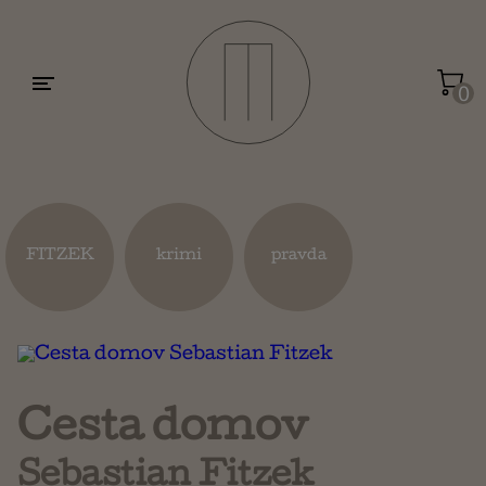
Motivácia a sebarozvoj
Umenie a dizajn
0
Životopisy a reportáže
Kuchárky
FITZEK
krimi
pravda
Mapy a cestovanie
Náboženstvo a ezoterika
Cesta domov
Sebastian Fitzek