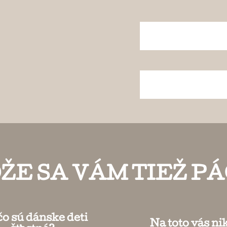
ŽE SA VÁM TIEŽ PÁ
o sú dánske deti
Na toto vás ni