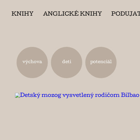
KNIHY
ANGLICKÉ KNIHY
PODUJA
výchova
deti
potenciál