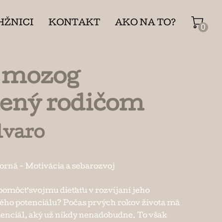
HŽNICI
KONTAKT
AKO NA TO?
0
 mozog
lený rodičom
lvaro
borná
-
Motivácia a sebarozvoj
omôcť svojmu dieťaťu v rozvíjaní jeho
ho potenciálu? Počas prvých rokov života má
tenciál, aký už nikdy nenadobudne. To však