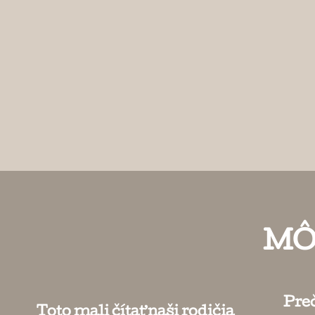
MÔ
Preč
Toto mali čítať naši rodičia