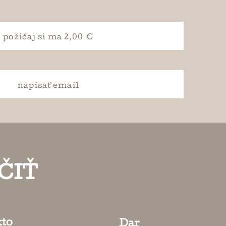
požičaj si
ma 2,00 €
napísať
email
ČIŤ
kto
Dar