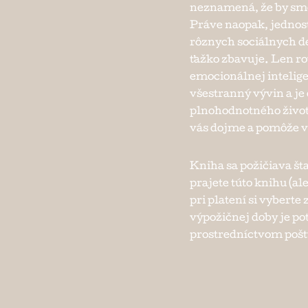
neznamená, že by sme 
Práve naopak, jednos
rôznych sociálnych de
ťažko zbavuje. Len r
emocionálnej intelig
všestranný vývin a j
plnohodnotného života
vás dojme a pomôže v
Kniha sa požičiava št
prajete túto knihu (ale
pri platení si vybert
výpožičnej doby je po
prostredníctvom pošty