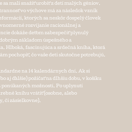
sa mali snažiť urobiť z detí malých géniov.
trannosť vo výchove má za následok vznik
formácií, ktorých sa neskôr dospelý človek
ovnomerné rozvíjanie racionálnej a
encie dokáže deťom zabezpečiť plynulý
e dobrým základom úspešného a
. Hlboká, fascinujúca a srdečná kniha, ktorá
ám pochopiť, čo vaše deti skutočne potrebujú.
andardne na 14 kalendárnych dní. Ak si
bo aj ďalšie) požičať na dlhšiu dobu, v košíku
e z ponúkaných možností. Po uplynutí
trebné knihu vrátiť (osobne, alebo
, či zásielkovne).