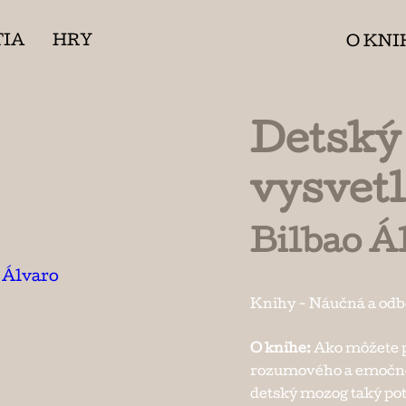
TIA
HRY
O KNI
Detský
vysvet
Bilbao Á
Knihy
-
Náučná a od
O knihe:
Ako môžete p
rozumového a emočné
detský mozog taký po