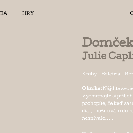
TIA
HRY
Domček 
Julie Capl
Knihy
-
Beletria
-
Ro
O knihe:
Nájdite svoje 
Vychutnajte si príbeh
pochopíte, že keď sa u
dial, možno vám do ces
nesnívalo... .