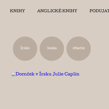
KNIHY
ANGLICKÉ KNIHY
PODUJA
Írsko
láska
šťastie