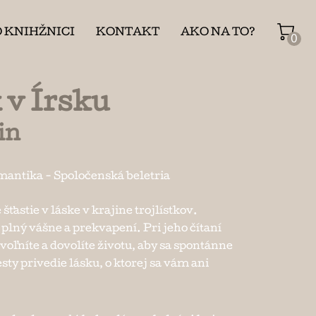
O KNIHŽNICI
KONTAKT
AKO NA TO?
0
v Írsku
in
mantika
-
Spoločenská beletria
šťastie v láske v krajine trojlístkov.
 plný vášne a prekvapení. Pri jeho čítaní
voľníte a dovolíte životu, aby sa spontánne
ty privedie lásku, o ktorej sa vám ani