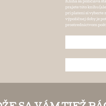
Kniha sa požičiava št
prajete túto knihu (al
pri platení si vybert
výpožičnej doby je po
prostredníctvom pošty