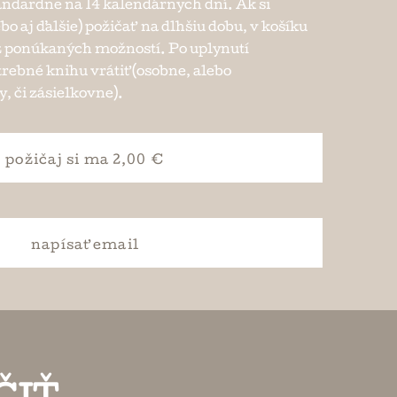
andardne na 14 kalendárnych dní. Ak si
ebo aj ďalšie) požičať na dlhšiu dobu, v košíku
e z ponúkaných možností. Po uplynutí
trebné knihu vrátiť (osobne, alebo
, či zásielkovne).
požičaj si
ma 2,00 €
napísať
email