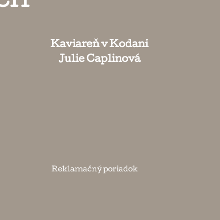
ČIŤ
Kaviareň v Kodani
Julie Caplinová
Reklamačný poriadok