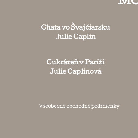
MÔ
Chata vo Švajčiarsku
Julie Caplin
Cukráreň v Paríži
Julie Caplinová
Všeobecné obchodné podmienky