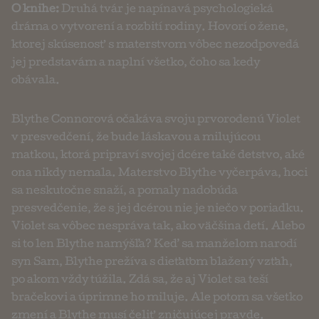
O knihe:
Druhá tvár je napínavá psychologieká
dráma o vytvorení a rozbití rodiny. Hovorí o žene,
ktorej skúsenosť s materstvom vôbec nezodpovedá
jej predstavám a naplní všetko, čoho sa kedy
obávala.
Blythe Connorová očakáva svoju prvorodenú Violet
v presvedčení, že bude láskavou a milujúcou
matkou, ktorá pripraví svojej dcére také detstvo, aké
ona nikdy nemala. Materstvo Blythe vyčerpáva, hoci
sa neskutočne snaží, a pomaly nadobúda
presvedčenie, že s jej dcérou nie je niečo v poriadku.
Violet sa vôbec nespráva tak, ako väčšina detí. Alebo
si to len Blythe namýšľa? Keď sa manželom narodí
syn Sam, Blythe prežíva s dieťaťom blažený vzťah,
po akom vždy túžila. Zdá sa, že aj Violet sa teší
bračekovi a úprimne ho miluje. Ale potom sa všetko
zmení a Blythe musí čeliť zničujúcej pravde.