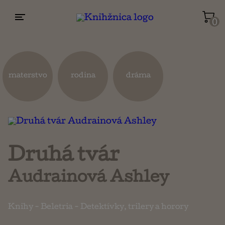
0
Životopisy a reportáže
Kuchárky
materstvo
rodina
dráma
Mapy a cestovanie
Náboženstvo a ezoterika
Druhá tvár
Audrainová Ashley
Knihy
-
Beletria
-
Detektívky, trilery a horory