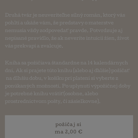
Druhá tvár je neuveriteľne silný román, ktorý vás
pohltí a ukáže vám, že predstavy o materstve
nemusia vždy zodpovedať pravde. Potvrdzuje aj
nepísané pravidlo, že ak neveríte intuícii žien, život
vás prekvapí a zvalcuje.
Kniha sa požičiava štandardne na 14 kalendárnych
dní. Ak si prajete túto knihu (alebo aj ďalšie) požičať
na dlhšiu dobu, v košíku pri platení si vyberte z
ponúkaných možností. Po uplynutí výpožičnej doby
je potrebné knihu vrátiť (osobne, alebo
prostredníctvom pošty, či zásielkovne).
požičaj si
ma 2,00 €