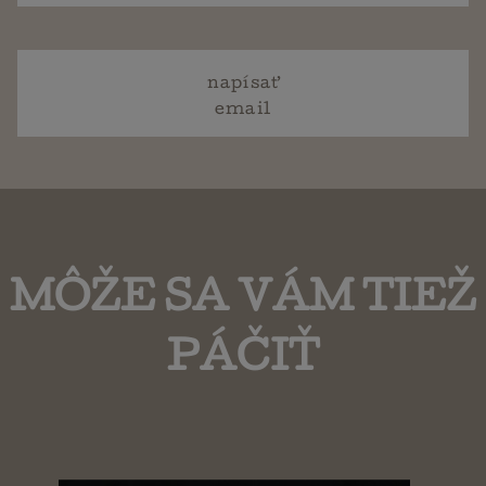
napísať
email
MÔŽE SA VÁM TIEŽ
PÁČIŤ