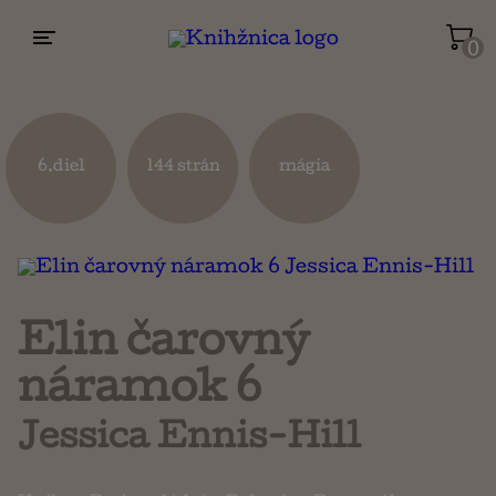
0
Životopisy a reportáže
Kuchárky
6.diel
144 strán
mágia
Mapy a cestovanie
Náboženstvo a ezoterika
Elin čarovný
náramok 6
Jessica Ennis-Hill