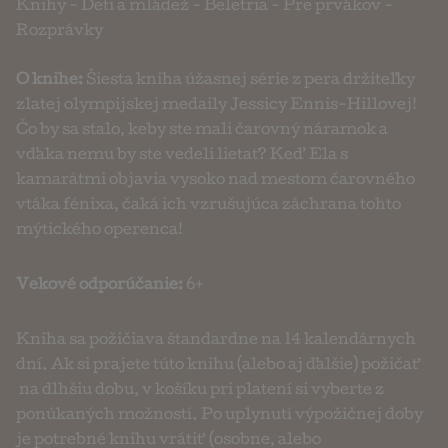
Knihy
-
Deti a mládež
-
Beletria
-
Pre prvákov
-
Rozprávky
O knihe:
Šiesta kniha úžasnej série z pera držiteľky
zlatej olympijskej medaily Jessicy Ennis-Hillovej!
Čo by sa stalo, keby ste mali čarovný náramok a
vďaka nemu by ste vedeli lietať? Keď Ela s
kamarátmi objavia vysoko nad mestom čarovného
vtáka fénixa, čaká ich vzrušujúca záchrana tohto
mýtického operenca!
Vekové odporúčanie:
6+
Kniha sa požičiava štandardne na 14 kalendárnych
dní. Ak si prajete túto knihu (alebo aj ďalšie) požičať
na dlhšiu dobu, v košíku pri platení si vyberte z
ponúkaných možností. Po uplynutí výpožičnej doby
je potrebné knihu vrátiť (osobne, alebo