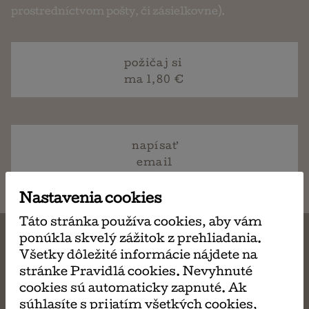
prostredníctvom pošty, či zásielkovne).
požičaj si
ma 1,80 €
napísať
email
Nastavenia cookies
Táto stránka používa cookies, aby vám
ponúkla skvelý zážitok z prehliadania.
Všetky dôležité informácie nájdete na
stránke Pravidlá cookies. Nevyhnuté
MÔŽE SA VÁM TIEŽ
cookies sú automaticky zapnuté. Ak
súhlasíte s prijatím všetkých cookies,