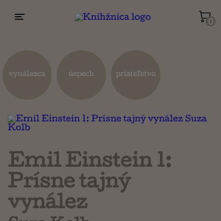
0
Životopisy a reportáže
Kuchárky
vynálezca
úspech
priateľstvo
Mapy a cestovanie
Náboženstvo a ezoterika
Emil Einstein 1:
Prísne tajný
vynález