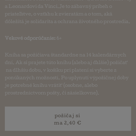
a Leonardovi da Vinci.Je to zábavný príbeh o
priateľstve, o vzťahu k zvieratám a o tom, aká
dôležitá je solidarita a ochrana životného prostredia.
Vekové odporúčanie:
6+
Kniha sa požičiava štandardne na 14 kalendárnych
dní. Ak si prajete túto knihu (alebo aj ďalšie) požičať
na dlhšiu dobu, v košíku pri platení si vyberte z
ponúkaných možností. Po uplynutí výpožičnej doby
je potrebné knihu vrátiť (osobne, alebo
prostredníctvom pošty, či zásielkovne).
požičaj si
ma 2,40 €