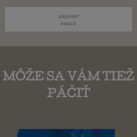
napísať
email
MÔŽE SA VÁM TIEŽ
PÁČIŤ