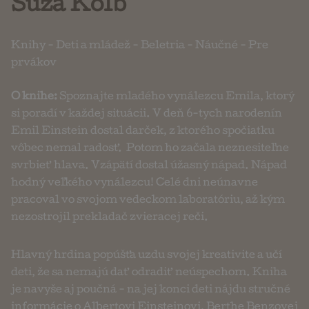
Suza Kolb
Knihy
-
Deti a mládež
-
Beletria
-
Náučné
-
Pre
prvákov
O knihe:
Spoznajte mladého vynálezcu Emila, ktorý
si poradí v každej situácii. V deň 6-tych narodenín
Emil Einstein dostal darček, z ktorého spočiatku
vôbec nemal radosť. Potom ho začala neznesiteľne
svrbieť hlava. Vzápätí dostal úžasný nápad. Nápad
hodný veľkého vynálezcu! Celé dni neúnavne
pracoval vo svojom vedeckom laboratóriu, až kým
nezostrojil prekladač zvieracej reči.
Hlavný hrdina popúšťa uzdu svojej kreativite a učí
deti, že sa nemajú dať odradiť neúspechom. Kniha
je navyše aj poučná - na jej konci deti nájdu stručné
informácie o Albertovi Einsteinovi, Berthe Benzovej