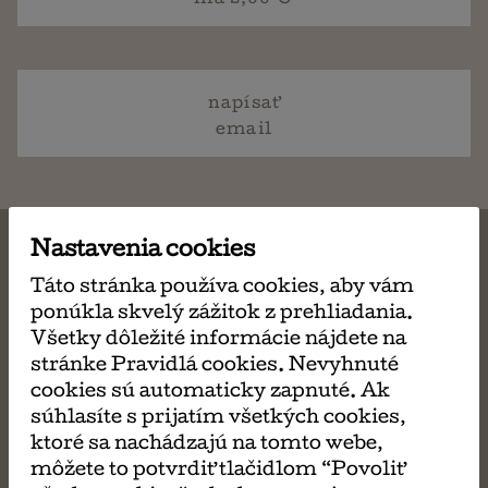
ma 2,00 €
napísať
email
Nastavenia cookies
Táto stránka používa cookies, aby vám
MÔŽE SA VÁM TIEŽ
ponúkla skvelý zážitok z prehliadania.
Všetky dôležité informácie nájdete na
stránke Pravidlá cookies. Nevyhnuté
PÁČIŤ
cookies sú automaticky zapnuté. Ak
súhlasíte s prijatím všetkých cookies,
ktoré sa nachádzajú na tomto webe,
môžete to potvrdiť tlačidlom “Povoliť
Obrovský krokodíl