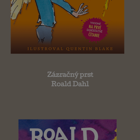
Zázračný prst
Roald Dahl