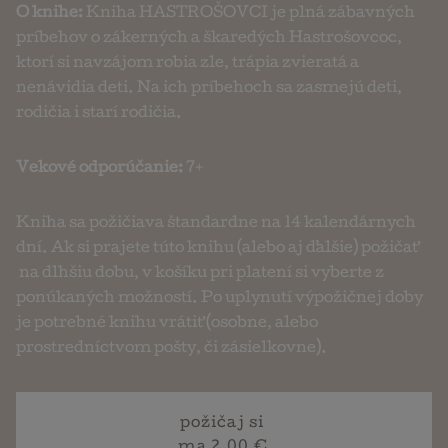
O knihe:
Kniha HASTROŠOVCI je plná zábavných
príbehov o zákerných a škaredých Hastrošovcoc,
ktorí si navzájom robia zle, trápia zvieratá a
nenávidia deti. Na ich príbehoch sa zasmejú deti,
rodičia i starí rodičia.
Vekové odporúčanie:
7+
Kniha sa požičiava štandardne na 14 kalendárnych
dní. Ak si prajete túto knihu (alebo aj ďalšie) požičať
na dlhšiu dobu, v košíku pri platení si vyberte z
ponúkaných možností. Po uplynutí výpožičnej doby
je potrebné knihu vrátiť (osobne, alebo
prostredníctvom pošty, či zásielkovne).
požičaj si