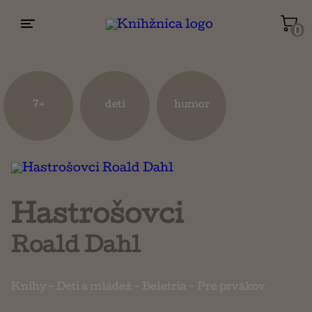
0
Životopisy a reportáže
Kuchárky
7+
deti
humor
Mapy a cestovanie
Náboženstvo a ezoterika
Hastrošovci
Roald Dahl
Knihy
-
Deti a mládež
-
Beletria
-
Pre prvákov