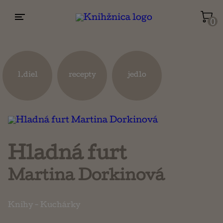
0
Životopisy a reportáže
Kuchárky
1.diel
recepty
jedlo
Mapy a cestovanie
Náboženstvo a ezoterika
Hladná furt
Martina Dorkinová
Knihy
-
Kuchárky