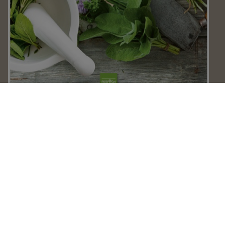
Bylinková škola
Iveta Henzelyová
Lulus - cukrárka
Lucia Gažová