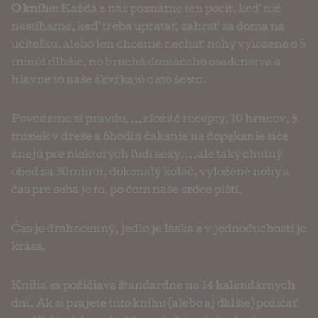
O knihe:
Každá z nás poznáme ten pocit, keď nič
nestíhame, keď treba upratať, zahrať sa doma na
učiteľku, alebo len chceme nechať nohy vyložené o 5
minút dlhšie, no bruchá domáceho osadenstva a
hlavne to naše škvŕkajú o sto šesto.
Povedzme si pravdu....zložité recepty, 10 hrncov, 5
misiek v drese a 6hodín čakanie na dopękanie síce
znejú pre niektorých ľudí sexy....ale taký chutný
obed za 30minút, dokonalý koláč, vyložené nohy a
čas pre seba je to, po čom naše srdce piští.
Čas je drahocenný, jedlo je láska a v jednoduchosti je
krása.
Kniha sa požičiava štandardne na 14 kalendárnych
dní. Ak si prajete túto knihu (alebo aj ďalšie) požičať