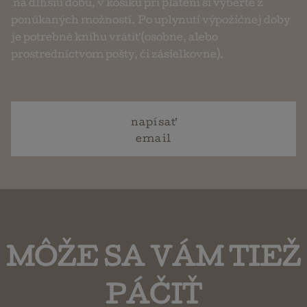
na dlhšiu dobu, v košíku pri platení si vyberte z
ponúkaných možností. Po uplynutí výpožičnej doby
je potrebné knihu vrátiť (osobne, alebo
prostredníctvom pošty, či zásielkovne).
napísať
email
MÔŽE SA VÁM TIEŽ
PÁČIŤ