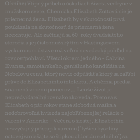
O knihe:
Vtipný príbeh o úskaliach života vedkyne v
mužskom svete. Chemička Elizabeth Zottová nie je
priemerná žena. Elizabeth by v skutočnosti prvá
poukázala na skutočnosť, že priemerná žena
neexistuje. Ale začínajú sa 60-roky dvadsiateho
storočia a jej čisto mužský tím v Hastingsovom
výskumnom ústave má veľmi nevedecký pohľad na
rovnosť pohlaví. Všetci okrem jedného - Calvina
Evansa, samotárskeho, geniálneho kandidáta na
Nobelovu cenu, ktorý nevie odpúšťať a ktorý sa zaľúbi
práve do Elizabethinho intelektu. A chémia predsa
znamená zmenu pomerov... Lenže život je
nepredvídateľný rovnako ako veda. Preto sa z
Elizabeth o pár rokov stane slobodná matka a
nedobrovoľná hviezda najobľúbenejšej relácie o
varení v Amerike - Večera o šiestej. Elizabethin
nezvyčajný prístup k vareniu ("lyžicu kyseliny
octovej zmiešajte so štipkou chloridu sodného") sa