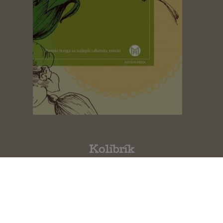
Kolibrík
Sandro Veronesi
Možno by si sa mala s niekým
porozprávať