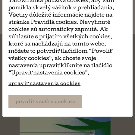
Táto stránka používa cookies, aby vám
napísať
ponúkla skvelý zážitok z prehliadania.
email
Všetky dôležité informácie nájdete na
stránke Pravidlá cookies. Nevyhnuté
cookies sú automaticky zapnuté. Ak
súhlasíte s prijatím všetkých cookies,
ktoré sa nachádzajú na tomto webe,
môžete to potvrdiť tlačidlom “Povoliť
všetky cookies“, ak chcete svoje
MÔŽE SA VÁM TIEŽ
nastavenia upraviť kliknite na tlačidlo
“Upraviť nastavenia cookies”.
PÁČIŤ
upraviť nastavenia cookies
povoliť všetky cookies