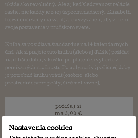
ukáže ako revolučný. Ale aj keď sledovanosť relácie
rastie, nie každý je z jej úspechu nadšený. Elizabeth
totiž neučí ženy iba variť, ale vyzýva ich, aby zmenili
svoje postavenie v mužskom svete.
Kniha sa požičiava štandardne na 14 kalendárnych
dní. Ak si prajete túto knihu (alebo aj ďalšie) požičať
na dlhšiu dobu, v košíku pri platení si vyberte z
ponúkaných možností. Po uplynutí výpožičnej doby
je potrebné knihu vrátiť (osobne, alebo
prostredníctvom pošty, či zásielkovne).
požičaj si
ma 3,00 €
Nastavenia cookies