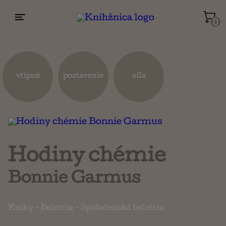
0
Životopisy a reportáže
Kuchárky
vtipné
postavenie
sila
Mapy a cestovanie
Náboženstvo a ezoterika
Hodiny chémie
Bonnie Garmus
Knihy
-
Beletria
-
Spoločenská beletria