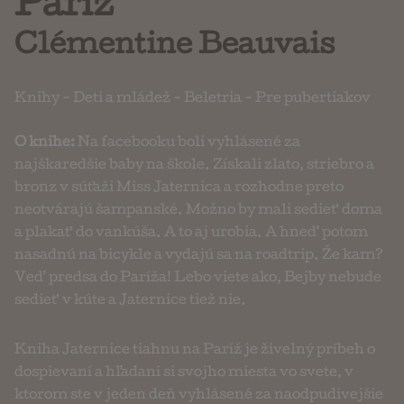
Paríž
Clémentine Beauvais
Knihy
-
Deti a mládež
-
Beletria
-
Pre pubertiakov
O knihe:
Na facebooku boli vyhlásené za
najškaredšie baby na škole. Získali zlato, striebro a
bronz v súťaži Miss Jaternica a rozhodne preto
neotvárajú šampanské. Možno by mali sedieť doma
a plakať do vankúša. A to aj urobia. A hneď potom
nasadnú na bicykle a vydajú sa na roadtrip. Že kam?
Veď predsa do Paríža! Lebo viete ako, Bejby nebude
sedieť v kúte a Jaternice tiež nie.
Kniha Jaternice tiahnu na Paríž je živelný príbeh o
dospievaní a hľadaní si svojho miesta vo svete, v
ktorom ste v jeden deň vyhlásené za naodpudivejšie