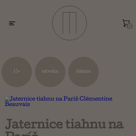
Motivácia a sebarozvoj
Umenie a dizajn
0
Životopisy a reportáže
Kuchárky
13+
odvaha
šikana
Mapy a cestovanie
Náboženstvo a ezoterika
Jaternice tiahnu na