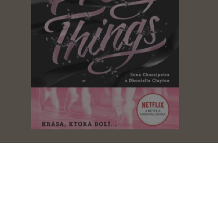
Tiny Pretty Things 1.
Sona Charaipotra
Shiny Broken Pieces 2.