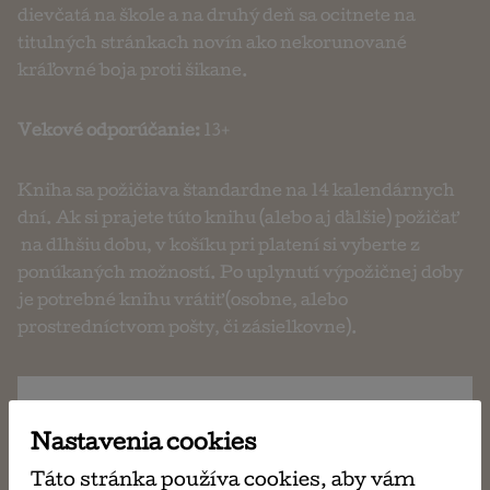
dievčatá na škole a na druhý deň sa ocitnete na
titulných stránkach novín ako nekorunované
kráľovné boja proti šikane.
Vekové odporúčanie:
13+
Kniha sa požičiava štandardne na 14 kalendárnych
dní. Ak si prajete túto knihu (alebo aj ďalšie) požičať
na dlhšiu dobu, v košíku pri platení si vyberte z
ponúkaných možností. Po uplynutí výpožičnej doby
je potrebné knihu vrátiť (osobne, alebo
prostredníctvom pošty, či zásielkovne).
požičaj si
ma 2,00 €
Nastavenia cookies
Táto stránka používa cookies, aby vám