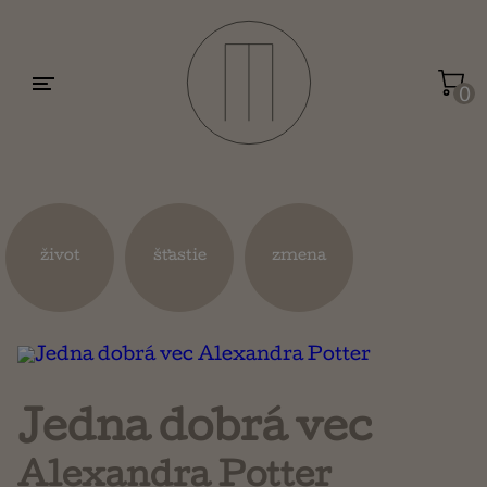
Motivácia a sebarozvoj
Umenie a dizajn
0
Životopisy a reportáže
Kuchárky
život
šťastie
zmena
Mapy a cestovanie
Náboženstvo a ezoterika
Jedna dobrá vec
Alexandra Potter