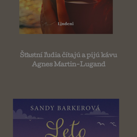
Šťastní ľudia čítajú a pijú kávu
Agnes Martin-Lugand