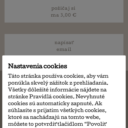
požičaj si
ma 3,00 €
napísať
email
Nastavenia cookies
Táto stránka používa cookies, aby vám
ponúkla skvelý zážitok z prehliadania.
Všetky dôležité informácie nájdete na
stránke Pravidlá cookies. Nevyhnuté
MÔŽE SA VÁM TIEŽ
cookies sú automaticky zapnuté. Ak
súhlasíte s prijatím všetkých cookies,
PÁČIŤ
ktoré sa nachádzajú na tomto webe,
môžete to potvrdiť tlačidlom “Povoliť