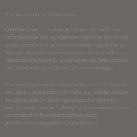
Knihy
-
Beletria
-
Romantika
O knihe:
Život je ako horská dráha. Už keď ste na
vrchole môže vás nepríjemne prekvapiť strmý pád.
Jedna dobrá vec je srdcervúci román o priteľstve a
hľadaní vlastného šťastia v živote. Ak sa všetko vo
vašom živote rozpadá, potrebujete len jednu dobrú
vec, ktorá vám pomôže ho dať znovu dokopy.
Kniha sa požičiava štandardne na 14 kalendárnych
dní. Ak si prajete túto knihu (alebo aj ďalšie) požičať
na dlhšiu dobu, v košíku pri platení si vyberte z
ponúkaných možností. Po uplynutí výpožičnej doby
je potrebné knihu vrátiť (osobne, alebo
prostredníctvom pošty, či zásielkovne).