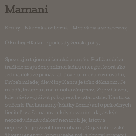
Mamani
Knihy
-
Náučná a odborná
-
Motivácia a sebarozvoj
O knihe:
Hľadanie podstaty ženskej sily.
Spoznajte tajomnú ženskú energiu. Podľa andskej
tradície majú ženy mimoriadnu energiu, ktorá ako
jediná dokáže prinavrátiť svetu mier a rovnováhu.
Príbeh mladej dievčiny Kantu je toho dôkazom. Je
mladá, krásma a má mnoho záujmov. Žije v Cuzcu,
kde trávi svoj život pokojne a bezstarostne. Kantu sa
o učenie Pachamamy (Matky Zeme) ani o prírodných
liečiteľov a šamanov nikdy nezaujímala, až kým
nepredvídaná udalosť nenaruší jej istoty a
neprevráti jej život hore nohami. Objaví obrovskú