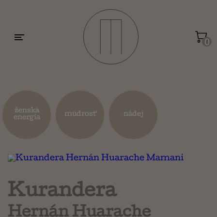
Motivácia a sebarozvoj
Umenie a dizajn
0
Životopisy a reportáže
Kuchárky
ženská
múdrosť
nádej
energia
Mapy a cestovanie
Náboženstvo a ezoterika
Kurandera
Hernán Huarache