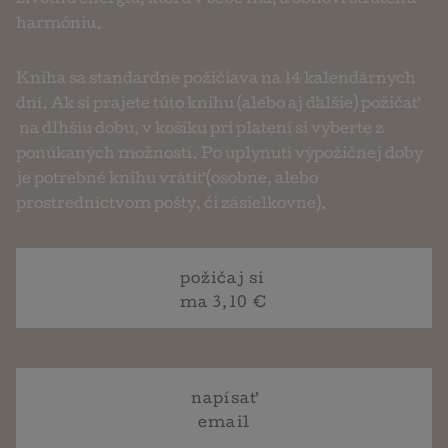
životnú energiu, ktorú v sebe má, a obnoví stratenú
harmóniu.
Kniha sa standardne požičiava na 14 kalendárnych
dní. Ak si prajete túto knihu (alebo aj ďalšie) požičať
na dlhšiu dobu, v košíku pri platení si vyberte z
ponúkaných možností. Po uplynutí výpožičnej doby
je potrebné knihu vrátiť (osobne, alebo
prostredníctvom pošty, či zásielkovne).
požičaj si
ma 3,10 €
napísať
email