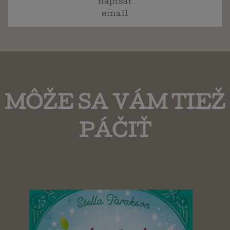
napísať
email
MÔŽE SA VÁM TIEŽ
PÁČIŤ