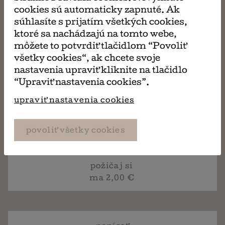
Blakeom a jeho neposedným šteňaťom. Potom však
cookies sú automaticky zapnuté. Ak
spolu objavia zázračný starý telefón a myš, ktorá ich
súhlasíte s prijatím všetkých cookies,
chce stoj čo stoj dostať z ich nového domu. Ellie a
ktoré sa nachádzajú na tomto webe,
Blake musia spojiť sily a vymyslieť, čo s tým.
môžete to potvrdiť tlačidlom “Povoliť
všetky cookies“, ak chcete svoje
Kniha sa požičiava štandardne na 14 kalendárnych
nastavenia upraviť kliknite na tlačidlo
dní. Ak si prajete túto knihu (alebo aj ďalšie) požičať
“Upraviť nastavenia cookies”.
na dlhšiu dobu, v košíku pri platení si vyberte z
upraviť nastavenia cookies
ponúkaných možností. Po uplynutí výpožičnej doby
je potrebné knihu vrátiť (osobne, alebo
prostredníctvom pošty, či zásielkovne).
povoliť všetky cookies
požičaj si
ma 2,00 €