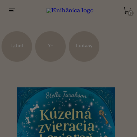
0
Životopisy a reportáže
Kuchárky
1.diel
7+
fantasy
Mapy a cestovanie
Náboženstvo a ezoterika