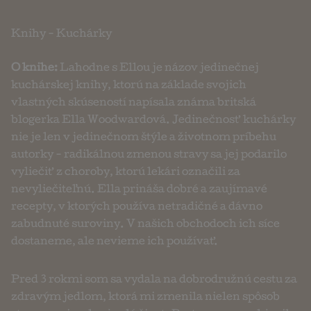
Knihy
-
Kuchárky
O knihe:
Lahodne s Ellou je názov jedinečnej
kuchárskej knihy, ktorú na základe svojich
vlastných skúseností napísala známa britská
blogerka Ella Woodwardová. Jedinečnosť kuchárky
nie je len v jedinečnom štýle a životnom príbehu
autorky - radikálnou zmenou stravy sa jej podarilo
vyliečiť z choroby, ktorú lekári označili za
nevyliečiteľnú. Ella prináša dobré a zaujímavé
recepty, v ktorých používa netradičné a dávno
zabudnuté suroviny. V našich obchodoch ich síce
dostaneme, ale nevieme ich používať.
Pred 3 rokmi som sa vydala na dobrodružnú cestu za
zdravým jedlom, ktorá mi zmenila nielen spôsob