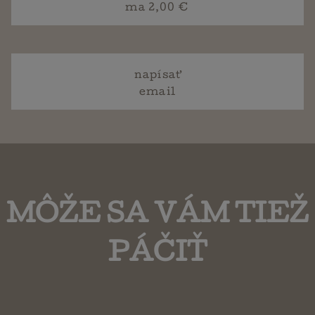
ma 2,00 €
napísať
email
MÔŽE SA VÁM TIEŽ
PÁČIŤ