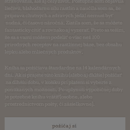
stravovania, ale aj celý život. Postupne som objavila
liečivú, blahodárnu silu rastlín a naučila som sa, že
príprava chutných a zdravých jedál nemusí byť
nudná, či časovo náročná. Zistila som, že sa môžete
fantasticky cítiť a rovnako aj vyzerať. Preto sa teším,
že sa s vami môžem podeliť o viac než 100
prírodných receptov na rastlinnej báze, bez obsahu
lepku alebo mliečnych produktov.
Kniha sa požičiava štandardne na 14 kalendárnych
dní. Ak si prajete túto knihu (alebo aj ďalšie) požičať
na dlhšiu dobu, v košíku pri platení si vyberte z
ponúkaných možností. Po uplynutí výpožičnej doby
je potrebné knihu vrátiť (osobne, alebo
prostredníctvom pošty, či zásielkovne).
požičaj si