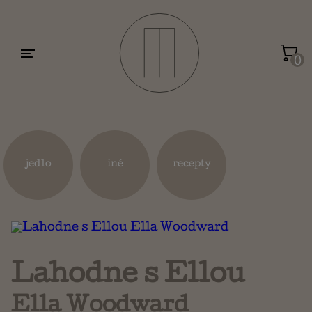
Motivácia a sebarozvoj
Umenie a dizajn
0
Životopisy a reportáže
Kuchárky
jedlo
iné
recepty
Mapy a cestovanie
Náboženstvo a ezoterika
Lahodne s Ellou
Ella Woodward