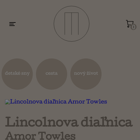
Motivácia a sebarozvoj
Umenie a dizajn
0
Životopisy a reportáže
Kuchárky
detské sny
cesta
nový život
Mapy a cestovanie
Náboženstvo a ezoterika
Lincolnova diaľnica
Amor Towles