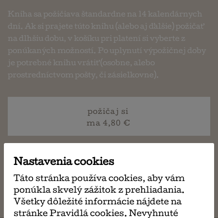
Kniha sa požičiava štandardne na 14 kalendárnych
dní. Ak si prajete túto knihu (alebo aj ďalšie) požičať
na dlhšiu dobu, v košíku pri platení si vyberte z
ponúkaných možností. Po uplynutí výpožičnej doby
je potrebné knihu vrátiť (osobne, alebo
prostredníctvom pošty, či zásielkovne).
požičaj si
ma 4,80 €
Nastavenia cookies
napísať
Táto stránka používa cookies, aby vám
email
ponúkla skvelý zážitok z prehliadania.
Všetky dôležité informácie nájdete na
stránke Pravidlá cookies. Nevyhnuté