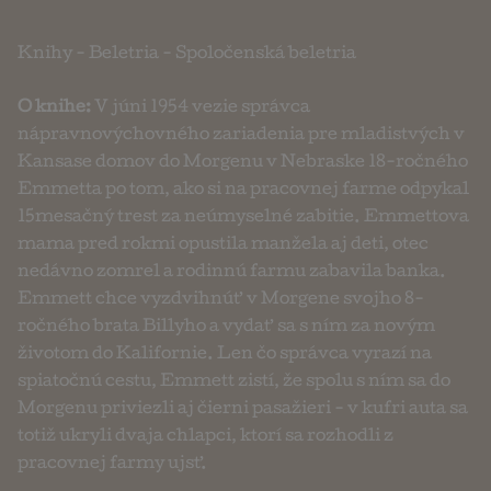
Knihy
-
Beletria
-
Spoločenská beletria
O knihe:
V júni 1954 vezie správca
nápravnovýchovného zariadenia pre mladistvých v
Kansase domov do Morgenu v Nebraske 18-ročného
Emmetta po tom, ako si na pracovnej farme odpykal
15mesačný trest za neúmyselné zabitie. Emmettova
mama pred rokmi opustila manžela aj deti, otec
nedávno zomrel a rodinnú farmu zabavila banka.
Emmett chce vyzdvihnúť v Morgene svojho 8-
ročného brata Billyho a vydať sa s ním za novým
životom do Kalifornie. Len čo správca vyrazí na
spiatočnú cestu, Emmett zistí, že spolu s ním sa do
Morgenu priviezli aj čierni pasažieri - v kufri auta sa
totiž ukryli dvaja chlapci, ktorí sa rozhodli z
pracovnej farmy ujsť.