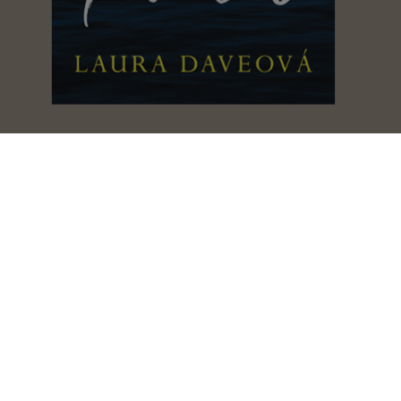
Posledná vec, čo mi povedal
Laura Dave
Papierový palác
Heller Cowley Miranda
Matky a dcéry
Erica James