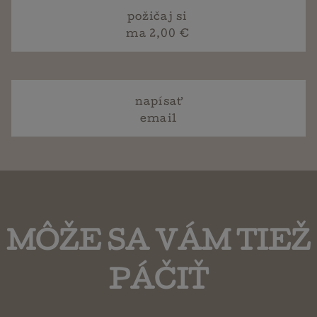
požičaj si
ma 2,00 €
napísať
email
MÔŽE SA VÁM TIEŽ
PÁČIŤ