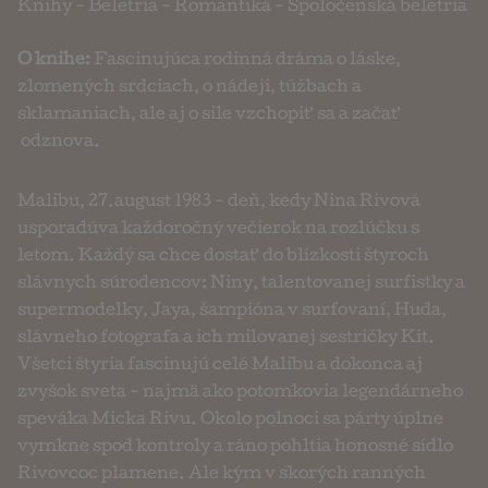
Knihy
-
Beletria
-
Romantika
-
Spoločenská beletria
O knihe:
Fascinujúca rodinná dráma o láske,
zlomených srdciach, o nádeji, túžbach a
sklamaniach, ale aj o sile vzchopiť sa a začať
odznova.
Malibu, 27.august 1983 - deň, kedy Nina Rivová
usporadúva každoročný večierok na rozlúčku s
letom. Každý sa chce dostať do blízkosti štyroch
slávnych súrodencov: Niny, talentovanej surfistky a
supermodelky, Jaya, šampióna v surfovaní, Huda,
slávneho fotografa a ich milovanej sestričky Kit.
Všetci štyria fascinujú celé Malibu a dokonca aj
zvyšok sveta - najmä ako potomkovia legendárneho
speváka Micka Rivu. Okolo polnoci sa párty úplne
vymkne spod kontroly a ráno pohltia honosné sídlo
Rivovcoc plamene. Ale kým v skorých ranných