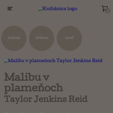
0
Životopisy a reportáže
Kuchárky
rodina
dráma
osud
Mapy a cestovanie
Náboženstvo a ezoterika
Malibu v
plameňoch
Taylor Jenkins Reid