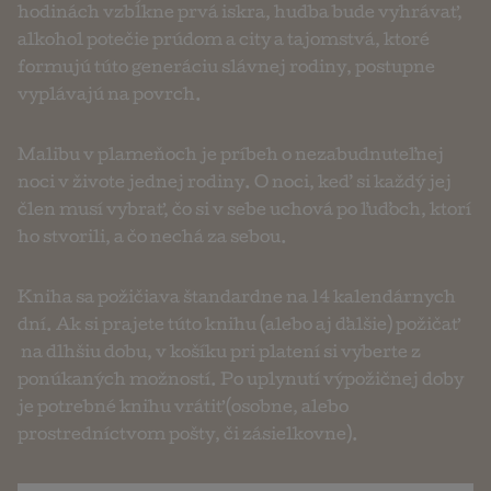
hodinách vzbĺkne prvá iskra, hudba bude vyhrávať,
alkohol potečie prúdom a city a tajomstvá, ktoré
formujú túto generáciu slávnej rodiny, postupne
vyplávajú na povrch.
Malibu v plameňoch je príbeh o nezabudnuteľnej
noci v živote jednej rodiny. O noci, keď si každý jej
člen musí vybrať, čo si v sebe uchová po ľuďoch, ktorí
ho stvorili, a čo nechá za sebou.
Kniha sa požičiava štandardne na 14 kalendárnych
dní. Ak si prajete túto knihu (alebo aj ďalšie) požičať
na dlhšiu dobu, v košíku pri platení si vyberte z
ponúkaných možností. Po uplynutí výpožičnej doby
je potrebné knihu vrátiť (osobne, alebo
prostredníctvom pošty, či zásielkovne).