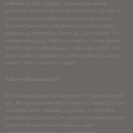
O knihe:
Príbeh chlapca, z ktorého sa akoby
zázrakom stane zo dňa na deň milionár. 12-ročný
Joe tak má zrazu všetko, na čo si len spomenie.
Vlastnú Formulu1, nahrávacie štúdio, žraloka,
dokonca aj komorníka, ktorý je... Čo myslíte? No
predsa orangutan! Má to ale niekto v živote šťastie.
Veď čo viac si môže chalan v jeho veku priať? Ale
Joeovi k šťastiu predsa len niečo chýba. Ozajstný
priateľ. Podarí sa mu ho nájsť?
Vekové odporúčanie:
9+
Kniha sa požičiava štandardne na 14 kalendárnych
dní. Ak si prajete túto knihu (alebo aj ďalšie) požičať
na dlhšiu dobu, v košíku pri platení si vyberte z
ponúkaných možností. Po uplynutí výpožičnej doby
je potrebné knihu vrátiť (osobne, alebo