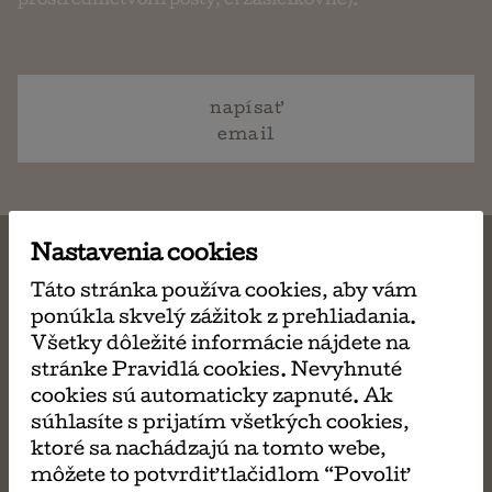
prostredníctvom pošty, či zásielkovne).
napísať
email
Nastavenia cookies
Táto stránka používa cookies, aby vám
ponúkla skvelý zážitok z prehliadania.
MÔŽE SA VÁM TIEŽ
Všetky dôležité informácie nájdete na
stránke Pravidlá cookies. Nevyhnuté
PÁČIŤ
cookies sú automaticky zapnuté. Ak
súhlasíte s prijatím všetkých cookies,
ktoré sa nachádzajú na tomto webe,
môžete to potvrdiť tlačidlom “Povoliť
Tatko za mrežami