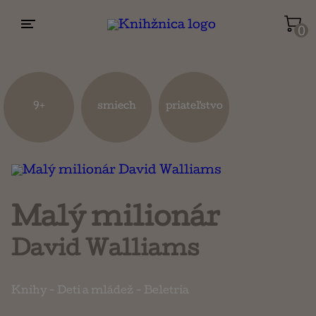
0
Životopisy a reportáže
Kuchárky
9+
smiech
priateľstvo
Mapy a cestovanie
Náboženstvo a ezoterika
Malý milionár
David Walliams
Knihy
-
Deti a mládež
-
Beletria