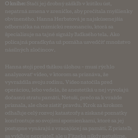
O knihe:
Stačí jej drobný zášklb v kútiku úst,
nepatrná zmena v zreničke, aby prečítala myšlienky
obvineného. Hanna Herbstová je najskúsenejšia
odborníčka na mimickú rezonanciu, ktorá sa
špecializuje na tajné signály ľudksého tela. Ako
policajná poradkyňa už pomáha usvedčiť množstvo
násilných zločincov.
Hanna stojí pred ťažkou úlohou - musí rýchlo
analyzovať video, v ktorom sa priznáva, že
vyvraždila svoju rodinu. Video natočila pred
operáciou, lebo vedela, že anestetiká u nej vyvolajú
dočasnú stratu pamäti. Netuší, prečo sa k vražde
priznala, ale chce zistiť pravdu. Krok za krokom
odhaľuje celý rozvoj katastrofy a získané poznatky
konfrontuje so svojimi spomienkami, ktoré sa jej
postupne vynárajú z vracajúcej sa pamäti. Z priateľa
sa vykľuje nepriateľ, ale u Fitzeka nikdy netušíme,