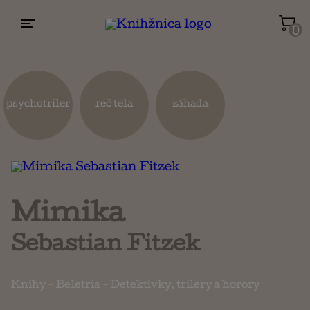
0
Životopisy a reportáže
Kuchárky
psychotriler
reč tela
záhada
Mapy a cestovanie
Náboženstvo a ezoterika
Mimika
Sebastian Fitzek
Knihy
-
Beletria
-
Detektívky, trilery a horory