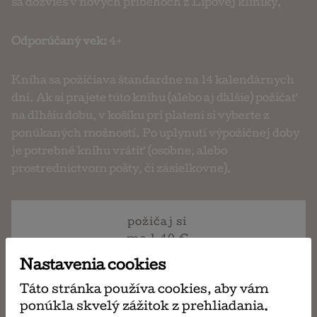
sa dozvieš v nových príbehoch z Lipovej kliniky.
Odporúčaný vek:
4+
Kniha sa požičiava štandardne na 14 kalendárnych
dní. Ak si prajete túto knihu (alebo aj ďalšie) požičať
na dlhšiu dobu, v košíku pri platení si vyberte z
ponúkaných možností. Po uplynutí výpožičnej doby
je potrebné knihu vrátiť (osobne, alebo
prostredníctvom pošty, či zásielkovne).
požičaj si
ma 1,40 €
Nastavenia cookies
Táto stránka používa cookies, aby vám
ponúkla skvelý zážitok z prehliadania.
napísať