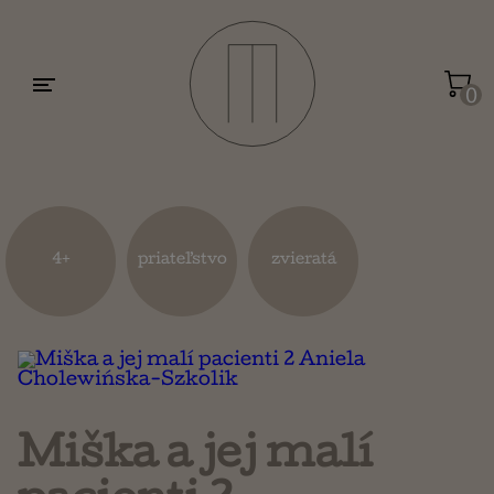
Motivácia a sebarozvoj
Umenie a dizajn
0
Životopisy a reportáže
Kuchárky
4+
priateľstvo
zvieratá
Mapy a cestovanie
Náboženstvo a ezoterika
Miška a jej malí