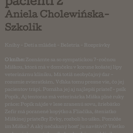
pacienti 2
Aniela Cholewińska-
Szkolik
Knihy
-
Deti a mládež
-
Beletria
-
Rozprávky
O knihe:
Zoznámte sa so sympatickou 7-ročnou
Miškou, ktorá má v domčeku v korune košatej lipy
veterinárnu kliniku. Má totiž neobyčajný dar -
rozumie zvieratkám. Vďaka tomu presne vie, čo jej
pacientov trápi. Pomáha jej aj najlepší priateľ - psík
Popík. Aj tentoraz má veterinárka Miška plné ruky
práce: Popík nájde v lese zranenú sovu, žriebätko
Zefír má poranené kopýtko a Fliačika, šteniatko
Miškinej priateľky Evky, rozbolí ho uško. Pomôže
im Miška? A aký nečakaný hosť ju navštívi? Všetko