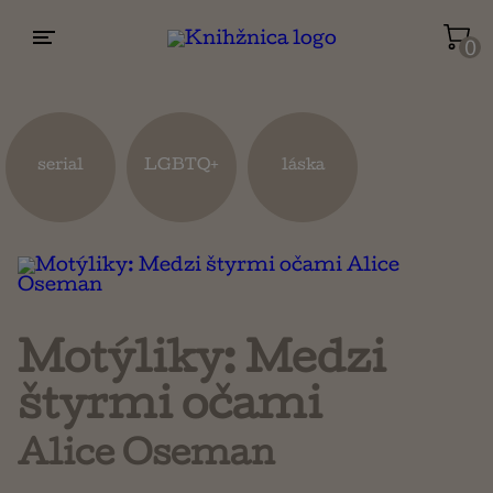
0
Životopisy a reportáže
Kuchárky
serial
LGBTQ+
láska
Mapy a cestovanie
Náboženstvo a ezoterika
Motýliky: Medzi
štyrmi očami
Alice Oseman