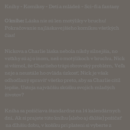
Knihy
-
Komiksy
-
Deti a mládež
-
Sci-fi a fantasy
O knihe:
Láska nie sú len motýliky v bruchu!
Pokračovanie najláskavejšieho komiksu všetkých
čias!
Nickova a Charlie láska nebola nikdy silnejšia, no
vzťahy sú aj o inom, než o motýlikoch v bruchu. Nick
si všimol, že Charlieho trápi obrovský problém. Veľa
neje a neustále ho ovláda úzkosť. Nick je však
odhodlaný spraviť všetko preto, aby sa Charlie cítil
lepšie. Ustoja najväčšiu skúšku svojich mladých
životov?
Kniha sa požičiava štandardne na 14 kalendárnych
dní. Ak si prajete túto knihu (alebo aj ďalšie) požičať
na dlhšiu dobu, v košíku pri platení si vyberte z