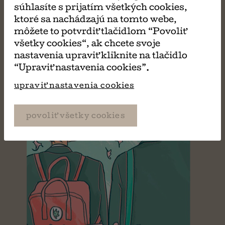
MÔŽE SA VÁM TIEŽ
súhlasíte s prijatím všetkých cookies,
ktoré sa nachádzajú na tomto webe,
PÁČIŤ
môžete to potvrdiť tlačidlom “Povoliť
všetky cookies“, ak chcete svoje
nastavenia upraviť kliknite na tlačidlo
“Upraviť nastavenia cookies”.
upraviť nastavenia cookies
povoliť všetky cookies