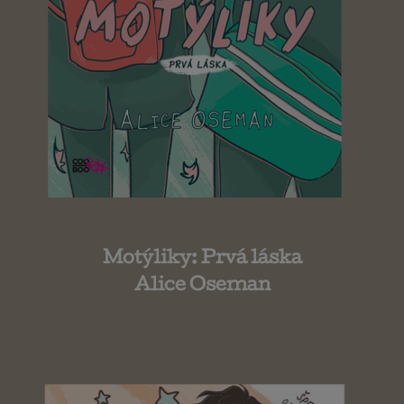
Motýliky: Prvá láska
Alice Oseman