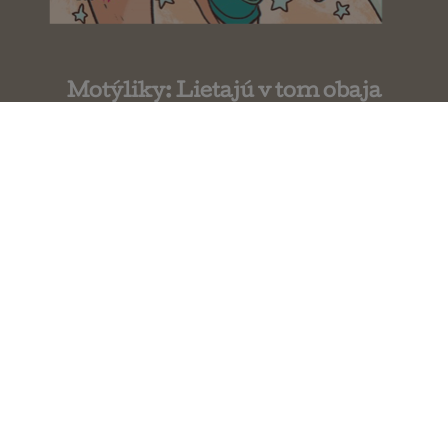
Motýliky: Lietajú v tom obaja
Alice Oseman
Motýliky: Trojité rande v Paríži
Alice Oseman
Dievča menom Willow
Sabine Bohlmann 1.diel