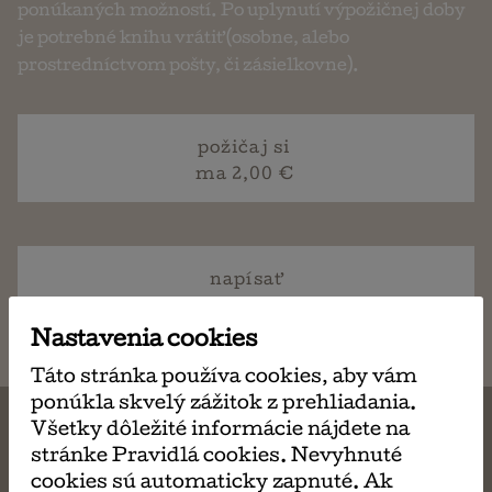
ponúkaných možností. Po uplynutí výpožičnej doby
je potrebné knihu vrátiť (osobne, alebo
prostredníctvom pošty, či zásielkovne).
požičaj si
ma 2,00 €
napísať
email
Nastavenia cookies
Táto stránka používa cookies, aby vám
ponúkla skvelý zážitok z prehliadania.
Všetky dôležité informácie nájdete na
stránke Pravidlá cookies. Nevyhnuté
cookies sú automaticky zapnuté. Ak