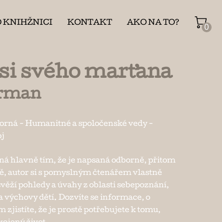
O KNIHŽNICI
KONTAKT
AKO NA TO?
0
 si svého marťana
rman
borná
-
Humanitné a spoločenské vedy
-
oj
ná hlavně tím, že je napsaná odborně, přitom
ě, autor si s pomyslným čtenářem vlastně
svěží pohledy a úvahy z oblasti sebepoznání,
 výchovy dětí. Dozvíte se informace, o
zjistíte, že je prostě potřebujete k tomu,