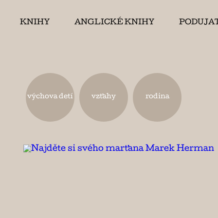
KNIHY
ANGLICKÉ KNIHY
PODUJA
výchova detí
vzťahy
rodina