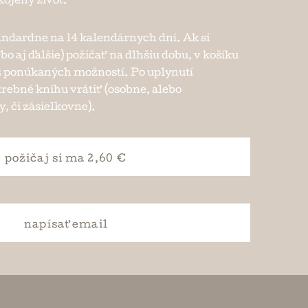
kojený život.
andardne na 14 kalendárnych dní. Ak si
ebo aj ďalšie) požičať na dlhšiu dobu, v košíku
e z ponúkaných možností. Po uplynutí
trebné knihu vrátiť (osobne, alebo
, či zásielkovne).
požičaj si
ma 2,60 €
napísať
email