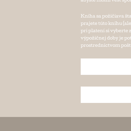
abyste mohli vést spo
Kniha sa požičiava št
prajete túto knihu (al
pri platení si vybert
výpožičnej doby je po
prostredníctvom pošty