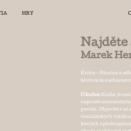
TIA
HRY
Najděte
Marek He
Knihy
-
Náučná a od
Motivácia a sebarozv
O knihe:
Kniha je cen
naprosto srozumiteln
povídá. Objevíte v ni 
mezilidských vztahu a
kterých s překvapením 