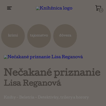
0
Životopisy a reportáže
Kuchárky
krimi
tajomstvo
dôvera
Mapy a cestovanie
Náboženstvo a ezoterika
Nečakané priznanie
Lisa Reganová
Knihy
-
Beletria
-
Detektívky, trilery a horory