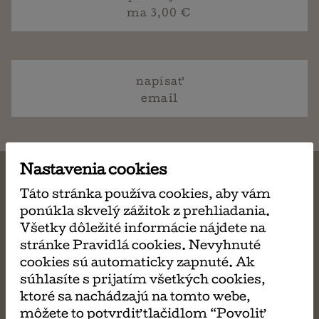
ma 3,00 €
napísať
email
Nastavenia cookies
Táto stránka používa cookies, aby vám
ponúkla skvelý zážitok z prehliadania.
MÔŽE SA VÁM TIEŽ
Všetky dôležité informácie nájdete na
stránke Pravidlá cookies. Nevyhnuté
PÁČIŤ
cookies sú automaticky zapnuté. Ak
súhlasíte s prijatím všetkých cookies,
ktoré sa nachádzajú na tomto webe,
môžete to potvrdiť tlačidlom “Povoliť