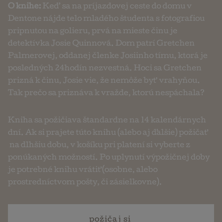
O knihe:
Keď sa na príjazdovej ceste do domu v
Dentone nájde telo mladého študenta s fotografiou
pripnutou na golieru, prvá na mieste činu je
detektívka Josie Quinnová. Dom patrí Gretchen
Palmerovej, oddanej členke Josiinho tímu, ktorá je
posledných 24hodín nezvestná. Hoci sa Gretchen
prizná k činu, Josie vie, že nemôže byť vrahyňou.
Tak prečo sa priznáva k vražde, ktorú nespáchala?
Kniha sa požičiava štandardne na 14 kalendárnych
dní. Ak si prajete túto knihu (alebo aj ďalšie) požičať
na dlhšiu dobu, v košíku pri platení si vyberte z
ponúkaných možností. Po uplynutí výpožičnej doby
je potrebné knihu vrátiť (osobne, alebo
prostredníctvom pošty, či zásielkovne).
požičaj si