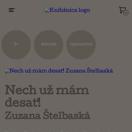
0
Životopisy a reportáže
Kuchárky
9+
denník
tajomstvo
Mapy a cestovanie
Náboženstvo a ezoterika
Nech už mám
desať!
Zuzana Štelbaská