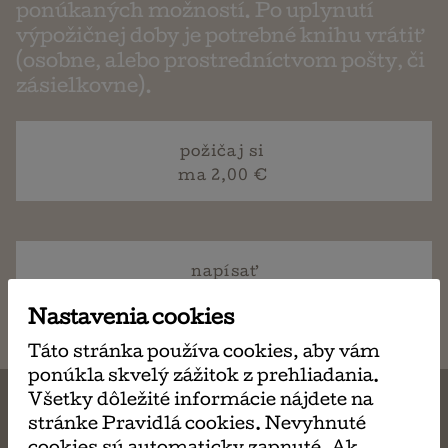
ponúkaných možností. Po uplynutí
výpožičnej doby je potrebné knihu vrátiť
(osobne, alebo prostredníctvom pošty, či
zásielkovne).
požičaj si
ma 2,00 €
napísať
email
Nastavenia cookies
Táto stránka používa cookies, aby vám
ponúkla skvelý zážitok z prehliadania.
Všetky dôležité informácie nájdete na
stránke Pravidlá cookies. Nevyhnuté