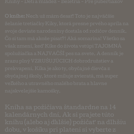
Knihy
-
Deti a mládež
-
Beletria
-
Pre pubertiakov
O knihe:
Nech už mám desať! Toto je najväčšie
želanie tretiačky Kiky, ktorá presne prvého apríla na
svoje deviate narodeniny dostala od rodičov denník.
Čo si tam má akože písať?! Aká somarina! Všetko sa
však zmení, keď Kike do života vstúpi TAJOMNÁ
spolužiačka a NAJVAČŠÍ pes na svete. A denník je
zrazu plný VZRUŠUJÚCICH dobrodružstiev a
prekvapení. Kika je ako ty, obyčajné dievča z
obyčajnej školy, ktoré miluje zvieratá, má super
veľkého a utravného malého brata a hlavne
najskvelejšie kamošky.
Kniha sa požičiava štandardne na 14
kalendárnych dní. Ak si prajete túto
knihu (alebo aj ďalšie) požičať na dlhšiu
dobu, v košíku pri platení si vyberte z