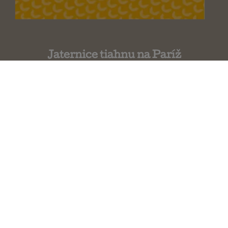
Jaternice tiahnu na Paríž
Clémentine Beauvais