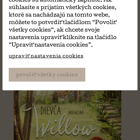
cookies sú automaticky zapnuté. Ak
MÔŽE SA VÁM TIEŽ
súhlasíte s prijatím všetkých cookies,
ktoré sa nachádzajú na tomto webe,
PÁČIŤ
môžete to potvrdiť tlačidlom “Povoliť
všetky cookies“, ak chcete svoje
nastavenia upraviť kliknite na tlačidlo
“Upraviť nastavenia cookies”.
upraviť nastavenia cookies
povoliť všetky cookies