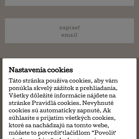
napísať
email
Nastavenia cookies
Táto stránka používa cookies, aby vám
MÔŽE SA VÁM TIEŽ
ponúkla skvelý zážitok z prehliadania.
Všetky dôležité informácie nájdete na
stránke Pravidlá cookies. Nevyhnuté
PÁČIŤ
cookies sú automaticky zapnuté. Ak
súhlasíte s prijatím všetkých cookies,
ktoré sa nachádzajú na tomto webe,
môžete to potvrdiť tlačidlom “Povoliť
Kaviareň v Kodani