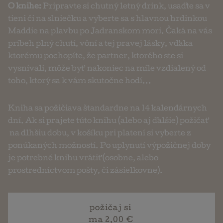
O knihe:
Pripravte si chutný letný drink, usaďte sa v
tieni či na slniečku a vyberte sa s hlavnou hrdinkou
Maddie na plavbu po Jadranskom mori. Čaká na vás
príbeh plný chutí, vôní a tej pravej lásky, vďaka
ktorému pochopíte, že partner, ktorého ste si
vysnívali, môže byť nakoniec na míle vzdialený od
toho, ktorý sa k vám skutočne hodí...
Kniha sa požičiava štandardne na 14 kalendárnych
dní. Ak si prajete túto knihu (alebo aj ďalšie) požičať
na dlhšiu dobu, v košíku pri platení si vyberte z
ponúkaných možností. Po uplynutí výpožičnej doby
je potrebné knihu vrátiť (osobne, alebo
prostredníctvom pošty, či zásielkovne).
požičaj si
ma 2,00 €