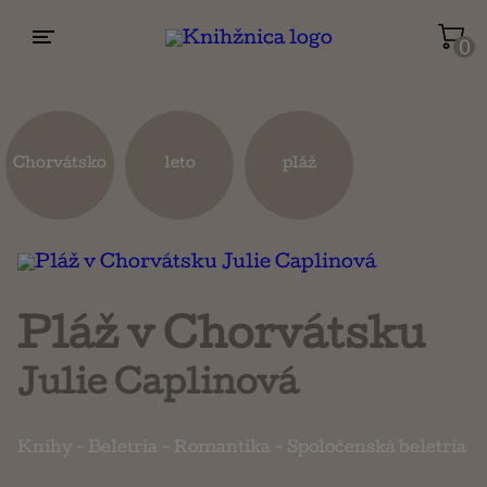
0
Životopisy a reportáže
Kuchárky
Chorvátsko
leto
pláž
Mapy a cestovanie
Náboženstvo a ezoterika
Pláž v Chorvátsku
Julie Caplinová
Knihy
-
Beletria
-
Romantika
-
Spoločenská beletria