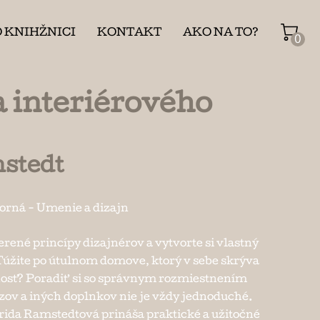
O KNIHŽNICI
KONTAKT
AKO NA TO?
0
 interiérového
stedt
borná
-
Umenie a dizajn
erené princípy dizajnérov a vytvorte si vlastný
žite po útulnom domove, ktorý v sebe skrýva
osť? Poradiť si so správnym rozmiestnením
azov a iných doplnkov nie je vždy jednoduché.
rida Ramstedtová prináša praktické a užitočné