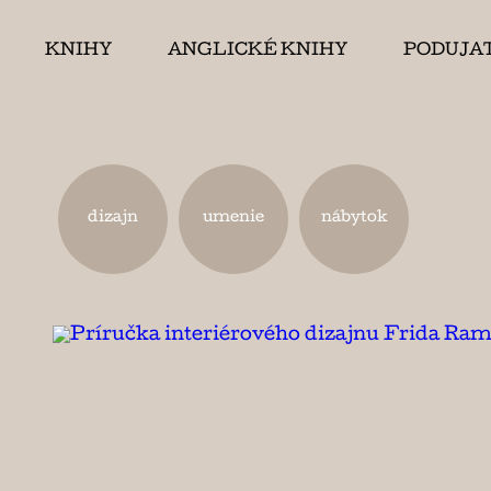
KNIHY
ANGLICKÉ KNIHY
PODUJA
dizajn
umenie
nábytok