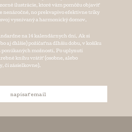
ázorné ilustrácie, ktoré vám pomôžu objaviť
e nenáročné, no prekvapivo efektívne triky
 svoj vysnívaný a harmonický domov.
andardne na 14 kalendárnych dní. Ak si
bo aj ďalšie) požičať na dlhšiu dobu, v košíku
e z ponúkaných možností. Po uplynutí
trebné knihu vrátiť (osobne, alebo
, či zásielkovne).
napísať
email