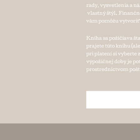
rady, vysvetlenia a n
vlastný štýl. Finančn
vám pomôžu vytvoriť
Kniha sa požičiava št
prajete túto knihu (ale
pri platení si vybert
výpožičnej doby je po
prostredníctvom pošty