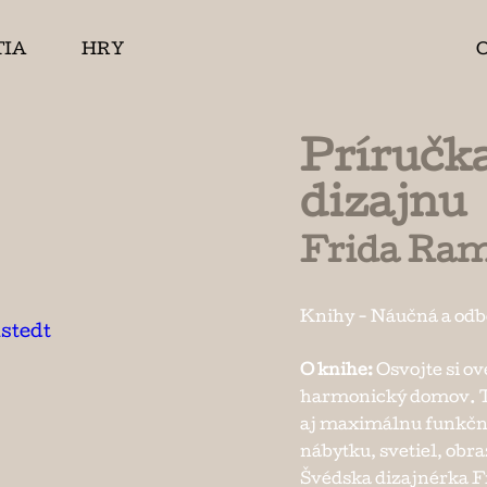
TIA
HRY
Príručka
dizajnu
Frida Ram
Knihy
-
Náučná a od
O knihe:
Osvojte si ov
harmonický domov. Tú
aj maximálnu funkčn
nábytku, svetiel, obr
Švédska dizajnérka F