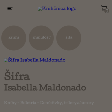
0
Životopisy a reportáže
Kuchárky
krimi
minulosť
sila
Mapy a cestovanie
Náboženstvo a ezoterika
Šifra
Isabella Maldonado
Knihy
-
Beletria
-
Detektívky, trilery a horory