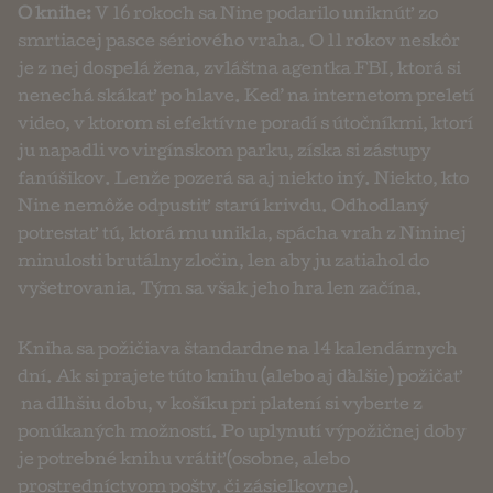
O knihe:
V 16 rokoch sa Nine podarilo uniknúť zo
smrtiacej pasce sériového vraha. O 11 rokov neskôr
je z nej dospelá žena, zvláštna agentka FBI, ktorá si
nenechá skákať po hlave. Keď na internetom preletí
video, v ktorom si efektívne poradí s útočníkmi, ktorí
ju napadli vo virgínskom parku, získa si zástupy
fanúšikov. Lenže pozerá sa aj niekto iný. Niekto, kto
Nine nemôže odpustiť starú krivdu. Odhodlaný
potrestať tú, ktorá mu unikla, spácha vrah z Nininej
minulosti brutálny zločin, len aby ju zatiahol do
vyšetrovania. Tým sa však jeho hra len začína.
Kniha sa požičiava štandardne na 14 kalendárnych
dní. Ak si prajete túto knihu (alebo aj ďalšie) požičať
na dlhšiu dobu, v košíku pri platení si vyberte z
ponúkaných možností. Po uplynutí výpožičnej doby
je potrebné knihu vrátiť (osobne, alebo
prostredníctvom pošty, či zásielkovne).