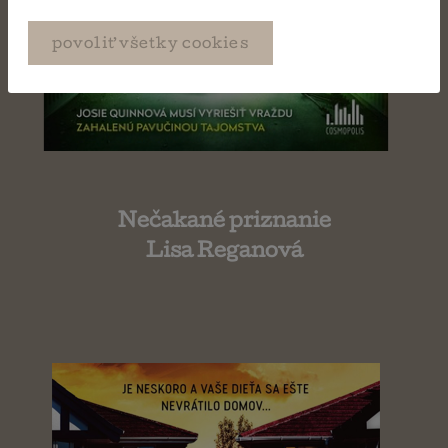
povoliť všetky cookies
Nečakané priznanie
Lisa Reganová