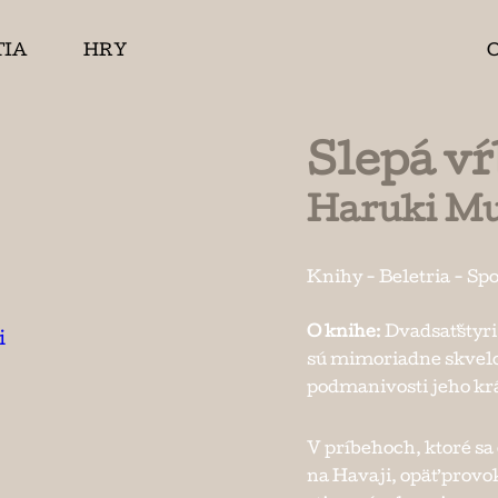
TIA
HRY
Slepá vŕ
Haruki M
Knihy
-
Beletria
-
Spo
O knihe
:
Dvadsaťštyri
sú mimoriadne skvelo
podmanivosti jeho kr
V príbehoch, ktoré sa
na Havaji, opäť pro