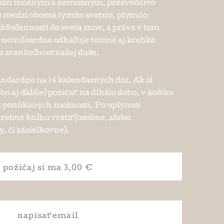
edzi možným a nemožným, presvedčivo
 medzi oboma týmito svetmi, plynulo
ždodennosti do sveta snov, a práve v tom
 nemilosrdne odhaľuje temné aj krehké
a zraniteľnosť našej duše.
andardne na 14 kalendárnych dní. Ak si
ebo aj ďalšie) požičať na dlhšiu dobu, v košíku
e z ponúkaných možností. Po uplynutí
trebné knihu vrátiť (osobne, alebo
, či zásielkovne).
požičaj si
ma 3,00 €
napísať
email