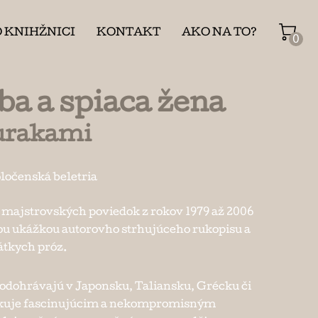
O KNIHŽNICI
KONTAKT
AKO NA TO?
0
ba a spiaca žena
urakami
ločenská beletria
 majstrovských poviedok z rokov 1979 až 2006
u ukážkou autorovho strhujúceho rukopisu a
átkych próz.
 odohrávajú v Japonsku, Taliansku, Grécku či
vokuje fascinujúcim a nekompromisným