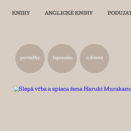
KNIHY
ANGLICKÉ KNIHY
PODUJA
poviedky
Japonsko
o živote