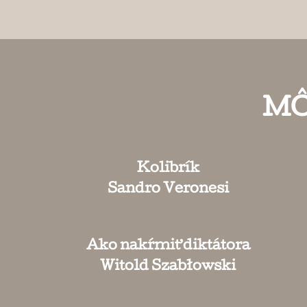
MÔ
Kolibrík
Sandro Veronesi
Ako nakŕmiť diktátora
Witold Szabłowski