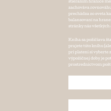
stieraním hranice m
zachováva rovnováhu
prechádza zo sveta ka
balansovaní na hrane
stránky nás všetkých 
Kniha sa požičiava št
prajete túto knihu (al
pri platení si vybert
výpožičnej doby je po
prostredníctvom pošty