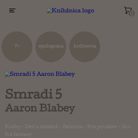
0
Životopisy a reportáže
Kuchárky
7+
spolupráca
hrdinovia
Mapy a cestovanie
Náboženstvo a ezoterika
Smradi 5
Aaron Blabey
Knihy
-
Deti a mládež
-
Beletria
-
Pre prvákov
-
Sci-
fi a fantasy