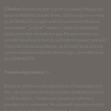
O knihe:
Smradi sú späť a svet má nádej! Máme zlú
správu! Nadišiel koniec sveta. Dobrou správou však
je, že SMRADI sú späť a idú ho zachrániť! Budú si
síce musieť "požičať" raketu, v jednom skafandri
nájdu čosi fakt nechutné a pán Piraňa možno zje
priveľa fazuľových burrit, no bude to naozaj také zlé?
Také zlé?! Bude to príšerné. Je to malý krok pre tak
trochu medzinárodnú hrdinskú ligu, ale veľký skok
pre SMRADOV.
Vekové odporúčanie:
7+
Kniha sa požičiava štandardne na 14 kalendárnych
dní. Ak si prajete túto knihu (alebo aj ďalšie) požičať
na dhšiu dobu, v košíku pri platení si vyberte z
ponúkaných možností. Po uplynutí výpožičnej doby