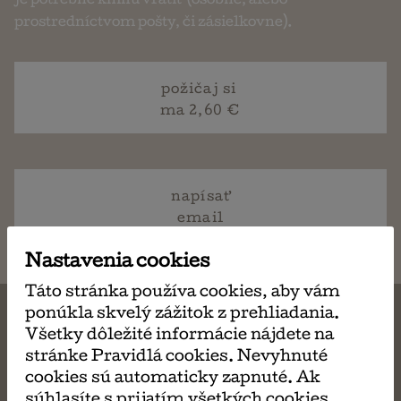
je potrebné knihu vrátiť (osobne, alebo
prostredníctvom pošty, či zásielkovne).
požičaj si
ma 2,60 €
napísať
email
Nastavenia cookies
Táto stránka používa cookies, aby vám
ponúkla skvelý zážitok z prehliadania.
Všetky dôležité informácie nájdete na
stránke Pravidlá cookies. Nevyhnuté
MÔŽE SA VÁM TIEŽ
cookies sú automaticky zapnuté. Ak
súhlasíte s prijatím všetkých cookies,