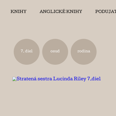
KNIHY
ANGLICKÉ KNIHY
PODUJA
7. diel
osud
rodina