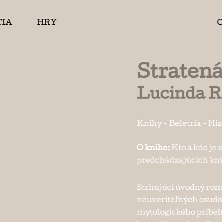
TIA
HRY
Stratená
Lucinda Ri
Knihy
-
Beletria
-
His
O knihe:
Kto a kde je 
predchádzajúcich kníh
Strhujúci úvodný rom
neuveriteľných osudo
mytologického príbehu