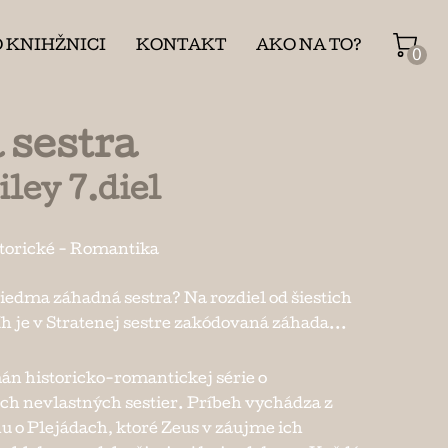
O KNIHŽNICI
KONTAKT
AKO NA TO?
0
 sestra
ley 7.diel
torické
-
Romantika
siedma záhadná sestra? Na rozdiel od šiestich
 je v Stratenej sestre zakódovaná záhada...
án historicko-romantickej série o
ch nevlastných sestier. Príbeh vychádza z
 o Plejádach, ktoré Zeus v záujme ich