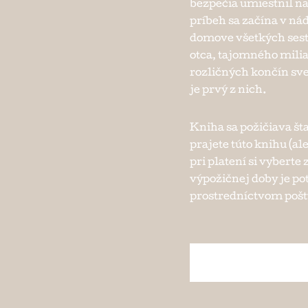
bezpečia umiestnil na
príbeh sa začína v n
domove všetkých sesti
otca, tajomného milia
rozličných končín sve
je prvý z nich.
Kniha sa požičiava št
prajete túto knihu (al
pri platení si vybert
výpožičnej doby je po
prostredníctvom pošty