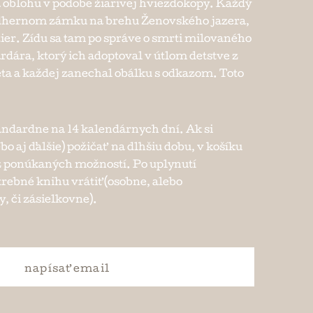
 oblohu v podobe žiarivej hviezdokopy. Každý
ádhernom zámku na brehu Ženovského jazera,
er. Zídu sa tam po správe o smrti milovaného
rdára, ktorý ich adoptoval v útlom detstve z
ta a každej zanechal obálku s odkazom. Toto
andardne na 14 kalendárnych dní. Ak si
ebo aj ďalšie) požičať na dlhšiu dobu, v košíku
e z ponúkaných možností. Po uplynutí
trebné knihu vrátiť (osobne, alebo
, či zásielkovne).
napísať
email