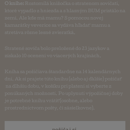
O knihe:
Roztomilá knižočka o stratenom sovíčati,
ktoré vypadlo z hniezda a s hlasným BUM pristálo na
zemi. Ale kde má mamu? S pomocou novej
kamarátky veverice sa vydáva hľadať mamu a
stretáva rôzne lesné zvieratká.
Stratené sovíča bolo preložené do 23 jazykov a
získalo 10 ocenení vo viacerých krajinách.
Kniha sa požičiava štandardne na 14 kalendárnych
dní. Ak si prajete túto knihu (alebo aj ďalšie) požičať
na dlhšiu dobu, v košíku pri platení si vyberte z
ponúkaných možností. Po uplynutí výpožičnej doby
je potrebné knihu vrátiť (osobne, alebo
prostredníctvom pošty, či zásielkovne).