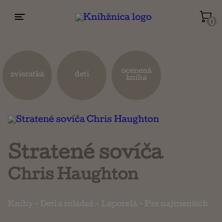
0
Životopisy a reportáže
Kuchárky
ocenená
zvieratká
deti
kniha
Mapy a cestovanie
Náboženstvo a ezoterika
Stratené sovíča
Chris Haughton
Knihy
-
Deti a mládež
-
Leporelá
-
Pre najmenších