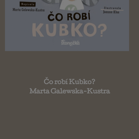
Čo robí Kubko?
Marta Galewska-Kustra