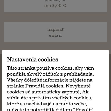
požičaj si
ma 2,00 €
napísať
email
Nastavenia cookies
Táto stránka používa cookies, aby vám
ponúkla skvelý zážitok z prehliadania.
MÔŽE SA VÁM TIEŽ
Všetky dôležité informácie nájdete na
stránke Pravidlá cookies. Nevyhnuté
PÁČIŤ
cookies sú automaticky zapnuté. Ak
súhlasíte s prijatím všetkých cookies,
ktoré sa nachádzajú na tomto webe,
môžete to potvrdiť tlačidlom “Povoliť