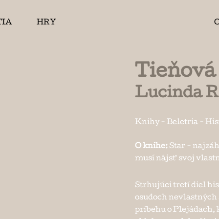
TIA
HRY
Tieňová 
Lucinda Ri
Knihy
-
Beletria
-
His
O knihe:
Star - najzáh
musí nájsť svoj vlast
Strhujúci tretí diel h
osudoch nevlastných 
príbehu o Plejádach, 