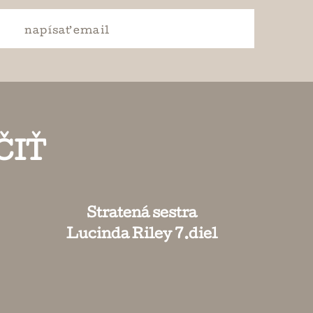
napísať
email
ČIŤ
Stratená sestra
Lucinda Riley 7.diel