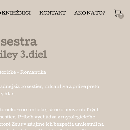
O KNIHŽNICI
KONTAKT
AKO NA TO?
0
sestra
ley 3.diel
torické
-
Romantika
adnejšia zo sestier, mlčanlivá a práve preto
ný hlas.
istoricko-romantickej série o neuveriteľných
sestier. Príbeh vychádza z mytologického
ktoré Zeus v záujme ich bezpečia umiestnil na