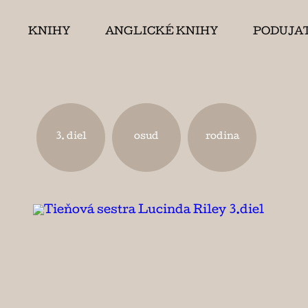
KNIHY
ANGLICKÉ KNIHY
PODUJA
3. diel
osud
rodina