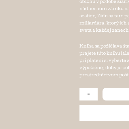
oblohu v podobe žiari
nádhernom zámku na 
sestier. Zídu sa tam 
miliardára, ktorý ich
sveta a každej zanech
Kniha sa požičiava št
prajete túto knihu (al
pri platení si vybert
výpožičnej doby je po
prostredníctvom pošty
-