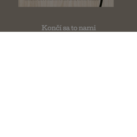
Končí sa to nami
Colleen Hoover
Začína sa to nami
Colleen Hoover
Hypotéza lásky
Ali Hazelwood