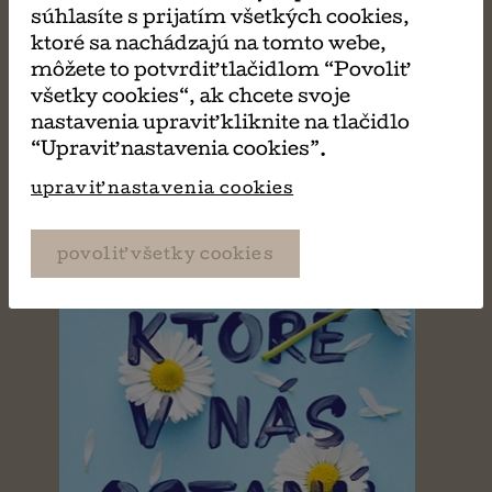
MÔŽE SA VÁM TIEŽ
súhlasíte s prijatím všetkých cookies,
ktoré sa nachádzajú na tomto webe,
PÁČIŤ
môžete to potvrdiť tlačidlom “Povoliť
všetky cookies“, ak chcete svoje
nastavenia upraviť kliknite na tlačidlo
“Upraviť nastavenia cookies”.
upraviť nastavenia cookies
povoliť všetky cookies