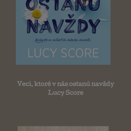
Veci, ktoré v nás ostanú navždy
Lucy Score