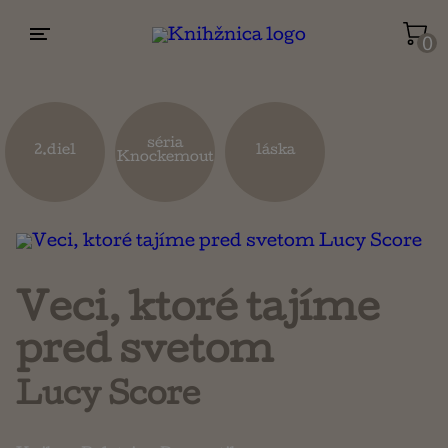
0
Životopisy a reportáže
Kuchárky
séria
2.diel
láska
Knockemout
Mapy a cestovanie
Náboženstvo a ezoterika
Veci, ktoré tajíme
pred svetom
Lucy Score