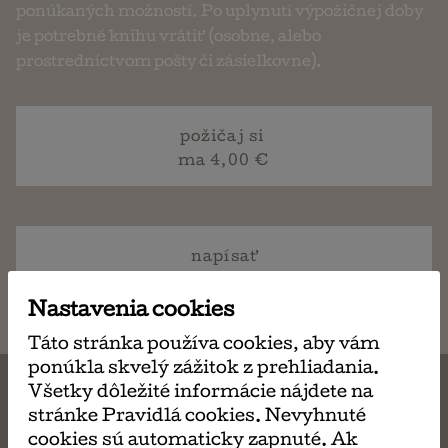
ponúkaných možností. Po uplynutí výpožičnej doby
je potrebné knihu vrátiť (osobne, alebo
prostredníctvom pošty či zásielkovne).
požičaj si
ma 4,00 €
napísať
email
Nastavenia cookies
Táto stránka používa cookies, aby vám
ponúkla skvelý zážitok z prehliadania.
Všetky dôležité informácie nájdete na
stránke Pravidlá cookies. Nevyhnuté
cookies sú automaticky zapnuté. Ak