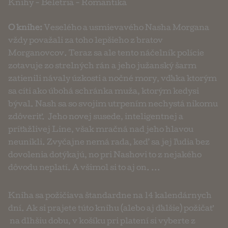
Knihy
-
Beletria
-
Romantika
O knihe:
Veselého a usmievavého Nasha Morgana
vždy považali za toho lepšieho z bratov
Morganovcov. Teraz sa ale tento náčelník polície
zotavuje zo strelných rán a jeho južanský šarm
zatienili návaly úzkosti a nočné mory, vďaka ktorým
sa cíti ako úbohá schránka muža, ktorým kedysi
býval. Nash sa so svojim utrpením nechystá nikomu
zdôveriť. Jeho novej susede, inteligentnej a
príťažlivej Line, však mračná nad jeho hlavou
neunikli. Zvyčajne nemá rada, keď sa jej ľudia bez
dovolenia dotýkajú, no pri Nashovi to z nejakého
dôvodu neplatí. A všimol si to aj on. ...
Kniha sa požičiava štandardne na 14 kalendárnych
dní. Ak si prajete túto knihu (alebo aj ďalšie) požičať
na dlhšiu dobu, v košíku pri platení si vyberte z