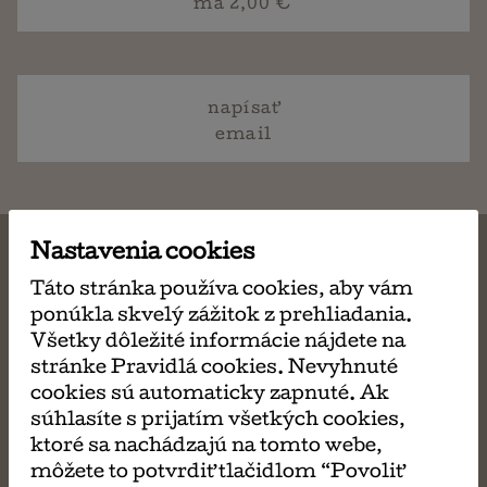
ma 2,00 €
napísať
email
Nastavenia cookies
Táto stránka používa cookies, aby vám
ponúkla skvelý zážitok z prehliadania.
MÔŽE SA VÁM TIEŽ
Všetky dôležité informácie nájdete na
stránke Pravidlá cookies. Nevyhnuté
PÁČIŤ
cookies sú automaticky zapnuté. Ak
súhlasíte s prijatím všetkých cookies,
ktoré sa nachádzajú na tomto webe,
môžete to potvrdiť tlačidlom “Povoliť
Velká kniha superpokladov