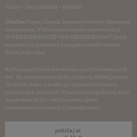
Knihy
-
Deti a mládež
-
Náučné
O knihe:
Tanec, čítanie, humor, tvorivosť, obratnosť,
matematika. Všetci máme nejakú neuveriteľnú
SUPERSCHOPNOSŤ! SUPERSCHOPNOSŤ, ktorá
nás mení na jedinečné a neopakovateľné bytosti.
Ktorá je tá tvoja?
Kniha sa požičiava štandardne na 14 kalendárnych
dní. Ak si prajete túto knihu (alebo aj ďalšie) požičať
na dlhšiu dobu, v košíku pri platení si vyberte z
ponúkaných možností. Po uplynutí výpožičnej doby
je potrebné knihu vrátiť (osobne, alebo
prostredníctvom pošty, či zásielkovne).
požičaj si