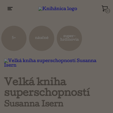
0
Životopisy a reportáže
Kuchárky
super-
5+
náučné
hrdinovia
Mapy a cestovanie
Náboženstvo a ezoterika
Velká kniha
superschopností
Susanna Isern