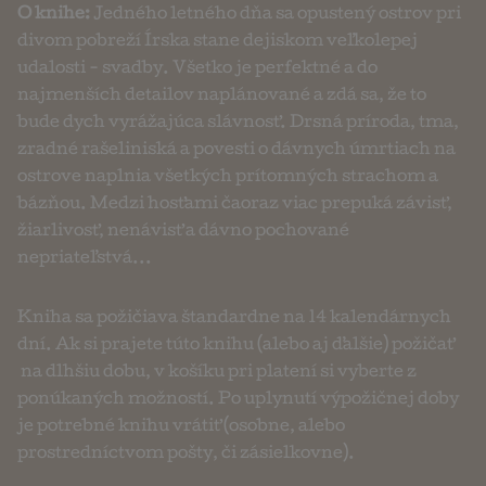
O knihe:
Jedného letného dňa sa opustený ostrov pri
divom pobreží Írska stane dejiskom veľkolepej
udalosti - svadby. Všetko je perfektné a do
najmenších detailov naplánované a zdá sa, že to
bude dych vyrážajúca slávnosť. Drsná príroda, tma,
zradné rašeliniská a povesti o dávnych úmrtiach na
ostrove naplnia všetkých prítomných strachom a
bázňou. Medzi hosťami čaoraz viac prepuká závisť,
žiarlivosť, nenávisť a dávno pochované
nepriateľstvá...
Kniha sa požičiava štandardne na 14 kalendárnych
dní. Ak si prajete túto knihu (alebo aj ďalšie) požičať
na dlhšiu dobu, v košíku pri platení si vyberte z
ponúkaných možností. Po uplynutí výpožičnej doby
je potrebné knihu vrátiť (osobne, alebo
prostredníctvom pošty, či zásielkovne).