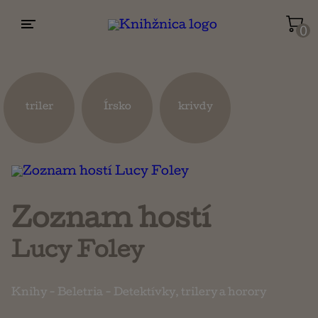
0
Životopisy a reportáže
Kuchárky
triler
Írsko
krivdy
Mapy a cestovanie
Náboženstvo a ezoterika
Zoznam hostí
Lucy Foley
Knihy
-
Beletria
-
Detektívky, trilery a horory