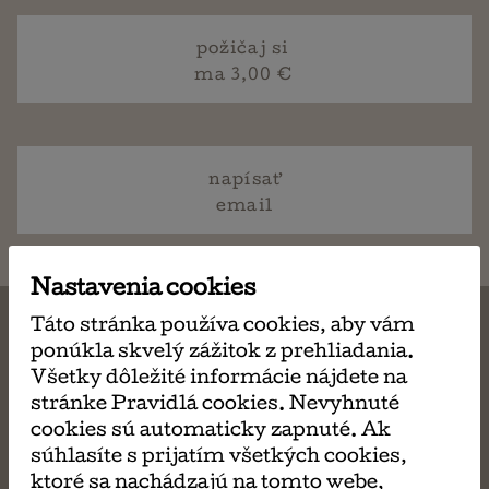
požičaj si
ma 3,00 €
napísať
email
Nastavenia cookies
Táto stránka používa cookies, aby vám
ponúkla skvelý zážitok z prehliadania.
Všetky dôležité informácie nájdete na
MÔŽE SA VÁM TIEŽ
stránke Pravidlá cookies. Nevyhnuté
cookies sú automaticky zapnuté. Ak
PÁČIŤ
súhlasíte s prijatím všetkých cookies,
ktoré sa nachádzajú na tomto webe,