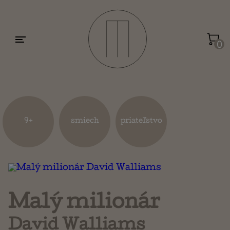
Motivácia a sebarozvoj
Umenie a dizajn
0
Životopisy a reportáže
Kuchárky
9+
smiech
priateľstvo
Mapy a cestovanie
Náboženstvo a ezoterika
Malý milionár
David Walliams