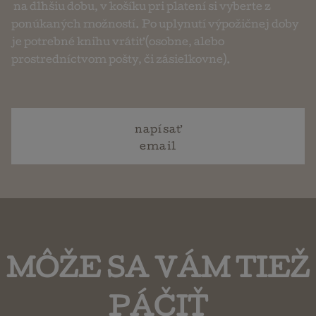
na dlhšiu dobu, v košíku pri platení si vyberte z
ponúkaných možností. Po uplynutí výpožičnej doby
je potrebné knihu vrátiť (osobne, alebo
prostredníctvom pošty, či zásielkovne).
napísať
email
MÔŽE SA VÁM TIEŽ
PÁČIŤ