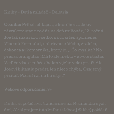
Knihy
-
Deti a mládež
-
Beletria
O knihe:
Príbeh chlapca, z ktorého sa akoby
zázrakom stane zo dňa na deň milionár. 12-ročný
Joe tak má zrazu všetko, na čo si len spomenie.
Vlastnú Formulu1, nahrávacie štúdio, žraloka,
dokonca aj komorníka, ktorý je... Čo myslíte? No
predsa orangutan! Má to ale niekto v živote šťastie.
Veď čo viac si môže chalan v jeho veku priať? Ale
Joeovi k šťastiu predsa len niečo chýba. Ozajstný
priateľ. Podarí sa mu ho nájsť?
Vekové odporúčanie:
9+
Kniha sa požičiava štandardne na 14 kalendárnych
dní. Ak si prajete túto knihu (alebo aj ďalšie) požičať