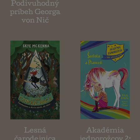
Podivuhodný
príbeh Georga
von Nič
Lesná
Akadémia
čarodejnica
jednorožcov 2: