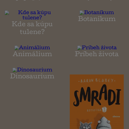
Botanikum
Kde sa kúpu
tulene?
Animálium
Príbeh života
Dinosaurium