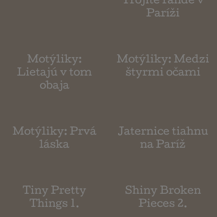
Trojité rande v
Paríži
Motýliky:
Motýliky: Medzi
Lietajú v tom
štyrmi očami
obaja
Motýliky: Prvá
Jaternice tiahnu
láska
na Paríž
Tiny Pretty
Shiny Broken
Things 1.
Pieces 2.