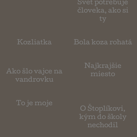
Stratené sovíča
Svet potrebuje
človeka, ako si
ty
Kozliatka
Bola koza rohatá
Ako šlo vajce na
Najkrajšie
vandrovku
miesto
To je moje
O Štoplíkovi,
kým do školy
nechodil