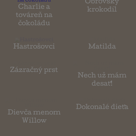
Obrovský
Charlie a
krokodíl
továreň na
čokoládu
Hastrošovci
Matilda
Zázračný prst
Nech už mám
desať!
Dokonalé dieťa
Dievča menom
Willow