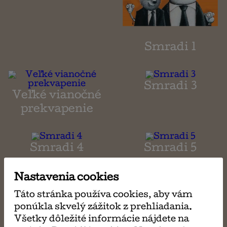
Smradi 1
Smradi 3
Veľké vianočné
prekvapenie
Smradi 4
Smradi 5
Nastavenia cookies
Smradi 6
Smradi 7
Táto stránka používa cookies, aby vám
ponúkla skvelý zážitok z prehliadania.
Všetky dôležité informácie nájdete na