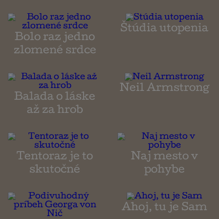
Štúdia utopenia
Bolo raz jedno
zlomené srdce
Neil Armstrong
Balada o láske
až za hrob
Tentoraz je to
Naj mesto v
skutočné
pohybe
Ahoj, tu je Sam