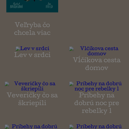
Veľryba čo
chcela viac
Lev v srdci
Vĺčikova cesta
domov
Veveričky čo sa
Príbehy na
škriepili
dobrú noc pre
rebelky 1