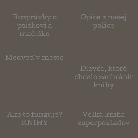
Rozprávky o
Opice z našej
psíčkovi a
police
mačičke
Medveď v meste
Dievča, ktoré
chcelo zachrániť
knihy
Ako to funguje?
Velká kniha
KNIHY
superpokladov