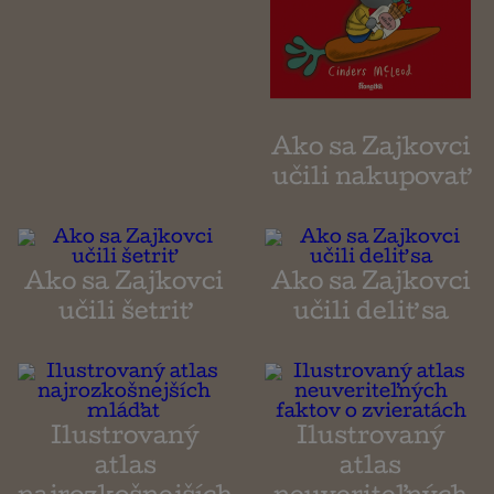
Ako sa Zajkovci
učili nakupovať
Ako sa Zajkovci
Ako sa Zajkovci
učili šetriť
učili deliť sa
Ilustrovaný
Ilustrovaný
atlas
atlas