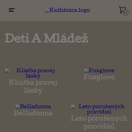
0
Životopisy a reportáže
Kuchárky
Deti A Mládež
Mapy a cestovanie
Foxglove
Náboženstvo a ezoterika
Kliatba pravej
lásky
Belladonna
Leto porušených
pravidiel