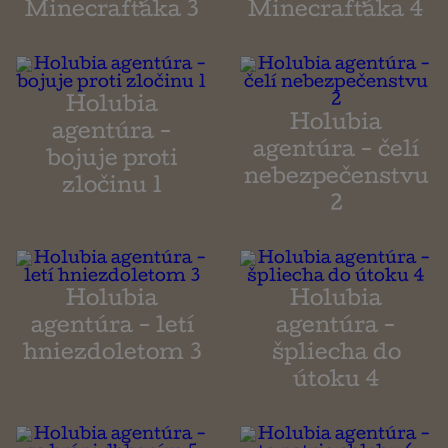
Minecrafťáka 3
Minecrafťáka 4
Holubia
Holubia
agentúra -
agentúra - čelí
bojuje proti
nebezpečenstvu
zločinu 1
2
Holubia
Holubia
agentúra - letí
agentúra -
hniezdoletom 3
špliecha do
útoku 4