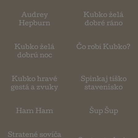
Audrey
Kubko želá
Hepburn
dobré ráno
Čo robí Kubko?
Kubko želá
dobrú noc
Kubko hravé
Spinkaj tíško
gestá a zvuky
stavenisko
Ham Ham
Šup Šup