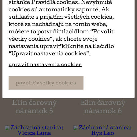
Smradi 8
Smradi 10
stránke Pravidlá cookies. Nevyhnuté
cookies sú automaticky zapnuté. Ak
súhlasíte s prijatím všetkých cookies,
ktoré sa nachádzajú na tomto webe,
Elin čarovný
Elin čarovný
môžete to potvrdiť tlačidlom “Povoliť
náramok 1
náramok 2
všetky cookies“, ak chcete svoje
nastavenia upraviť kliknite na tlačidlo
“Upraviť nastavenia cookies”.
upraviť nastavenia cookies
Elin čarovný
Elin čarovný
náramok 3
náramok 4
povoliť všetky cookies
Elin čarovný
Elin čarovný
náramok 5
náramok 6