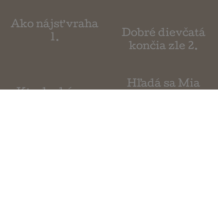
Ako nájsť vraha
Dobré dievčatá
1.
končia zle 2.
Hľadá sa Mia
Kto druhému
hrob kope
Flotila
Všeobecné obchodné podmienky