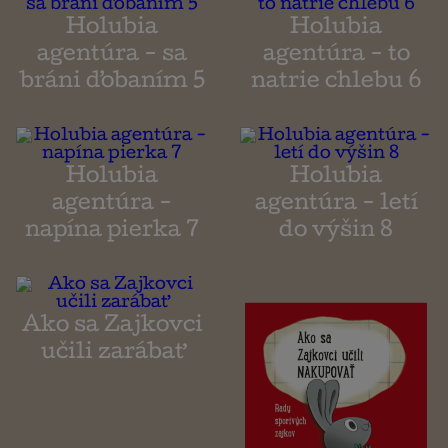
Holubia
Holubia
agentúra - sa
agentúra - to
bráni ďobaním 5
natrie chlebu 6
Holubia
Holubia
agentúra -
agentúra - letí
napína pierka 7
do výšin 8
Ako sa Zajkovci
učili zarábať