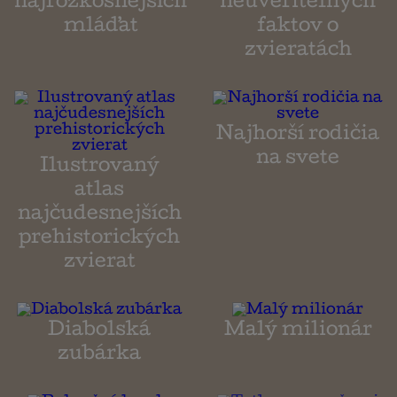
najrozkošnejších
neuveriteľných
mláďat
faktov o
zvieratách
Najhorší rodičia
na svete
Ilustrovaný
atlas
najčudesnejších
prehistorických
zvierat
Diabolská
Malý milionár
zubárka