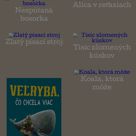
Alica v reťaziach
Nespútaná
bosorka
Zlatý písací stroj
Tisíc zlomených
kúskov
Koala, ktorá
môže