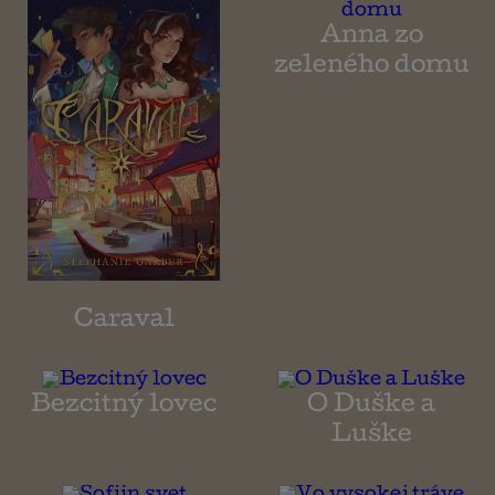
Anna zo
zeleného domu
Caraval
Bezcitný lovec
O Duške a
Luške