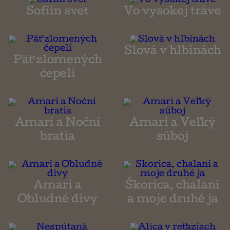
Sofiin svet
Vo vysokej tráve
Slová v hlbinách
Päť zlomených
ćepelí
Amari a Noční
Amari a Veľký
bratia
súboj
Amari a
Škorica, chalani
Obludné divy
a moje druhé ja