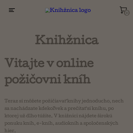
0
Životopisy a reportáže
Kuchárky
Knihžnica
Mapy a cestovanie
Vitajte v online
požičovni kníh
Náboženstvo a ezoterika
Teraz si môžete požičiavať knihy jednoducho, nech
sa nachádzate kdekoľvek a prečítať si knihu, po
ktorej už dlho túžite. V knižnici nájdete širokú
ponuku kníh, e-kníh, audiokníh a spoločenských
hier.