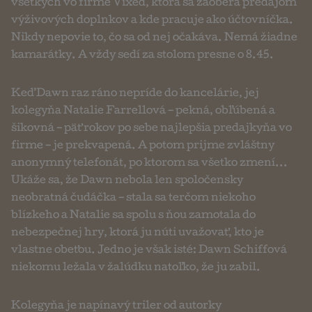
všetkých vo firme Vixed, ktorá sa zaoberá predajom
výživových doplnkov a kde pracuje ako účtovníčka.
Nikdy nepovie to, čo sa od nej očakáva. Nemá žiadne
kamarátky. A vždy sedí za stolom presne o 8.45.
Keď Dawn raz ráno nepríde do kancelárie, jej
kolegyňa Natalie Farrellová – pekná, obľúbená a
šikovná – päť rokov po sebe najlepšia predajkyňa vo
firme – je prekvapená. A potom prijme zvláštny
anonymný telefonát, po ktorom sa všetko zmení...
Ukáže sa, že Dawn nebola len spoločensky
neobratná čudáčka – stala sa terčom niekoho
blízkeho a Natalie sa spolu s ňou zamotala do
nebezpečnej hry, ktorá ju núti uvažovať, kto je
vlastne obeťou. Jedno je však isté: Dawn Schiffová
niekomu ležala v žalúdku natoľko, že ju zabil.
Kolegyňa je napínavý triler od autorky