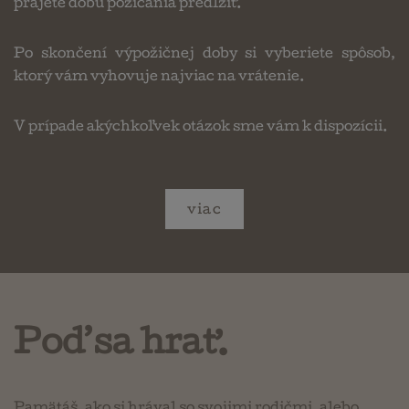
prajete dobu požičania predĺžiť.
Po skončení výpožičnej doby si vyberiete spôsob,
ktorý vám vyhovuje najviac na vrátenie.
V prípade akýchkoľvek otázok sme vám k dispozícii.
viac
Poď sa hrať.
Pamätáš, ako si hrával so svojimi rodičmi, alebo