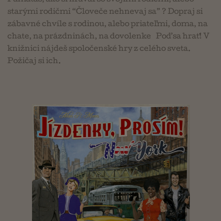
starými rodičmi “Človeče nehnevaj sa” ? Dopraj si
zábavné chvíle s rodinou, alebo priateľmi, doma, na
chate, na prázdninách, na dovolenke … Poď sa hrať! V
knižnici nájdeš spoločenské hry z celého sveta.
Požičaj si ich.