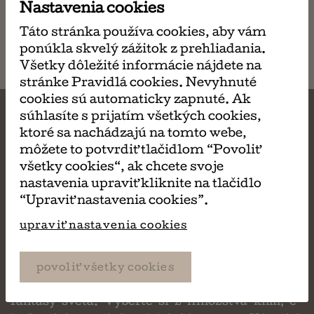
Nastavenia cookies
Táto stránka používa cookies, aby vám
ponúkla skvelý zážitok z prehliadania.
Všetky dôležité informácie nájdete na
stránke Pravidlá cookies. Nevyhnuté
cookies sú automaticky zapnuté. Ak
súhlasíte s prijatím všetkých cookies,
ktoré sa nachádzajú na tomto webe,
Ako to funguje v
môžete to potvrdiť tlačidlom “Povoliť
všetky cookies“, ak chcete svoje
knihžnici?
nastavenia upraviť kliknite na tlačidlo
“Upraviť nastavenia cookies”.
upraviť nastavenia cookies
Požičiavanie kníh je pohodlnejšia,
ekologickejšia a lacnejšia cesta ako objaviť
neskutočné množstvo úsmevných, či mrazivých
povoliť všetky cookies
príbehov, životných právd, alebo neuveriteľného
fantasy sveta. Vyberte si z množstva kníh, e-