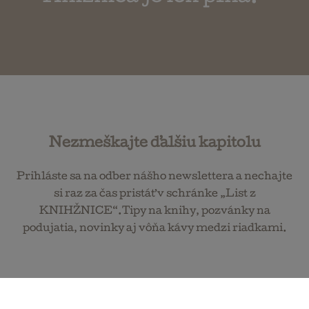
Nezmeškajte ďalšiu kapitolu
Prihláste sa na odber nášho newslettera a nechajte
si raz za čas pristáť v schránke „List z
KNIHŽNICE“.Tipy na knihy, pozvánky na
podujatia, novinky aj vôňa kávy medzi riadkami.