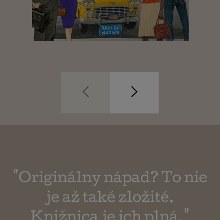
"Originálny nápad? To nie
je až také zložité.
Knižnica je ich plná."