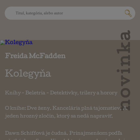
novinka
Freida McFadden
Kolegyňa
Knihy
-
Beletria
-
Detektívky, trilery a horory
O knihe: Dve ženy. Kancelária plná tajomstiev. A
jeden hrozný zločin, ktorý sa nedá napraviť.
Dawn Schiffová je čudná. Prinajmenšom podľa