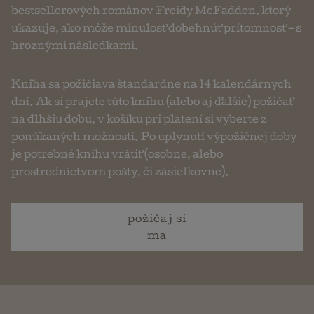
bestsellerových románov Freidy McFadden, ktorý
ukazuje, ako môže minulosť dobehnúť prítomnosť – s
hroznými následkami.
Kniha sa požičiava štandardne na 14 kalendárnych
dní. Ak si prajete túto knihu (alebo aj ďalšie) požičať
na dlhšiu dobu, v košíku pri platení si vyberte z
ponúkaných možností. Po uplynutí výpožičnej doby
je potrebné knihu vrátiť (osobne, alebo
prostredníctvom pošty, či zásielkovne).
požičaj si
ma