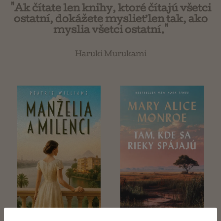
"Ak čítate len knihy, ktoré čítajú všetci
ostatní, dokážete myslieť len tak, ako
myslia všetci ostatní."
Haruki Murukami