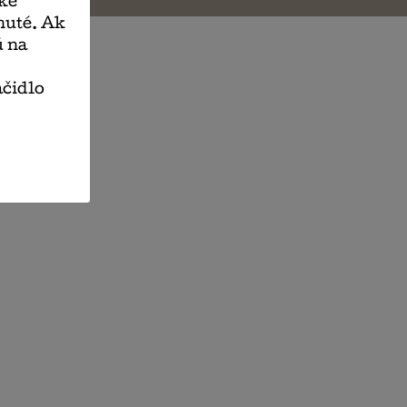
nke
nuté. Ak
ú na
ačidlo