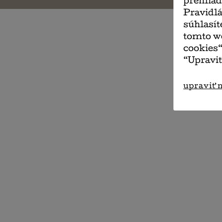
prehliad
Pravidlá
súhlasít
tomto we
cookies“
“Upraviť
upraviť 