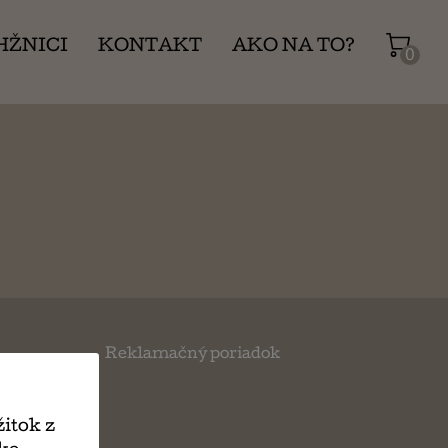
HŽNICI
KONTAKT
AKO NA TO?
0
Reklamačný poriadok
itok z