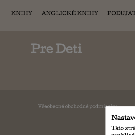
KNIHY
ANGLICKÉ KNIHY
PODUJA
Pre Deti
Všeobecné obchodné podmienky
Nastav
Táto str