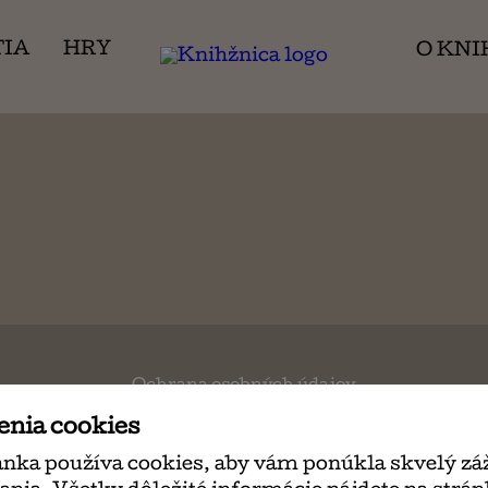
TIA
HRY
O KNI
Ochrana osobných údajov
enia cookies
© 2026
Knihžnica
. All Rights Reserved.
ánka používa cookies, aby vám ponúkla skvelý záž