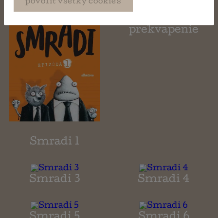
povoliť všetky cookies
Veľké vianočné
prekvapenie
Smradi 1
Smradi 3
Smradi 4
Smradi 5
Smradi 6