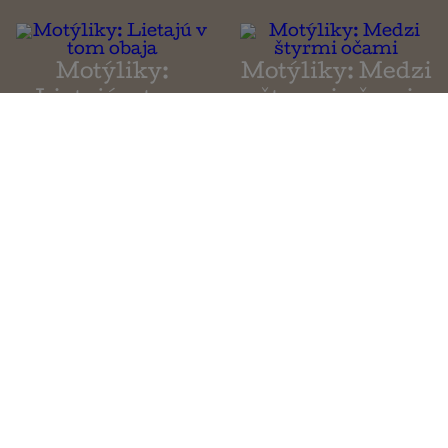
Motýliky:
Motýliky: Medzi
Lietajú v tom
štyrmi očami
obaja
Flotila
Motýliky: Prvá
láska
Všeobecné obchodné podmienky
Ochrana osobných údajov