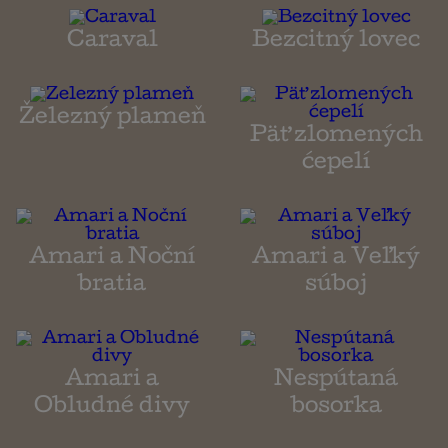
Caraval
Bezcitný lovec
Železný plameň
Päť zlomených
ćepelí
Amari a Noční
Amari a Veľký
bratia
súboj
Amari a
Nespútaná
Obludné divy
bosorka