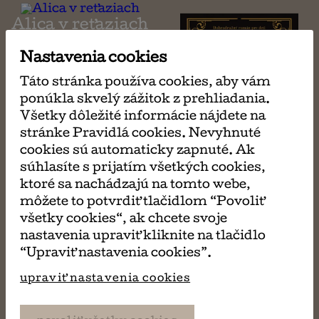
Alica v reťaziach
Nastavenia cookies
Táto stránka používa cookies, aby vám
ponúkla skvelý zážitok z prehliadania.
Všetky dôležité informácie nájdete na
stránke Pravidlá cookies. Nevyhnuté
cookies sú automaticky zapnuté. Ak
súhlasíte s prijatím všetkých cookies,
ktoré sa nachádzajú na tomto webe,
môžete to potvrdiť tlačidlom “Povoliť
všetky cookies“, ak chcete svoje
Zlatý písací stroj
nastavenia upraviť kliknite na tlačidlo
“Upraviť nastavenia cookies”.
Štvrté krídlo
Babel
upraviť nastavenia cookies