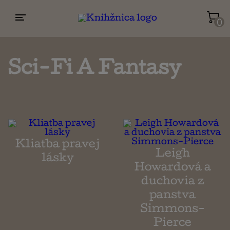
0
Životopisy a reportáže
Kuchárky
Sci-Fi A Fantasy
Mapy a cestovanie
Náboženstvo a ezoterika
Kliatba pravej
Leigh
lásky
Howardová a
duchovia z
panstva
Simmons-
Pierce