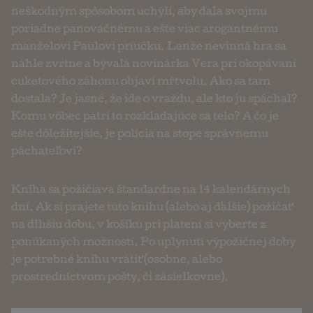
neškodným spôsobom uchýli, aby dala svojmu
poriadne panovačnému a ešte viac arogantnému
manželovi Paulovi príučku. Lenže nevinná hra sa
náhle zvrtne a bývalá novinárka Vera pri okopávaní
cuketového záhonu objaví mŕtvolu. Ako sa tam
dostala? Je jasné, že ide o vraždu, ale kto ju spáchal?
Komu vôbec patrí to rozkladajúce sa telo? A čo je
ešte dôležitejšie, je polícia na stope správnemu
páchateľovi?
Kniha sa požičiava štandardne na 14 kalendárnych
dní. Ak si prajete túto knihu (alebo aj ďalšie) požičať
na dlhšiu dobu, v košíku pri platení si vyberte z
ponúkaných možností. Po uplynutí výpožičnej doby
je potrebné knihu vrátiť (osobne, alebo
prostredníctvom pošty, či zásielkovne).