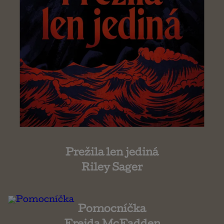
Prežila len jediná
Riley Sager
Pomocníčka