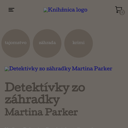
0
Životopisy a reportáže
Kuchárky
tajomstvo
záhrada
krimi
Mapy a cestovanie
Náboženstvo a ezoterika
Detektívky zo
záhradky
Martina Parker