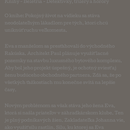
Knihy
-
Beletria
-
Detektívky, trilery a horory
O knihe: Pokojný život na vidieku sa stáva
neodolateľným lákadlom pre tých, ktorí chcú
uniknúť ruchu veľkomesta.
Eva s manželom sa presťahovali do východného
Rakúska. Architekt Paul plánuje využiť lacné
pozemky na stavbu luxusného bytového komplexu.
Aby bol jeho projekt úspešný, je ochotný zviesť aj
ženu budúceho obchodného partnera. Zdá sa, že po
všetkých ťažkostiach mu konečne svitá na lepšie
časy.
Novým problémom sa však stáva jeho žena Eva,
ktorá si našla priateľov v záhradkárskom klube. Ten
je plný podnikavých žien. Zakladateľka Johanna vie,
ako využiť silu rastlín. Silu, ku ktorej sa Eva