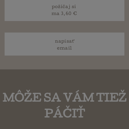
požičaj si
ma 3,60 €
napísať
email
MÔŽE SA VÁM TIEŽ
PÁČIŤ