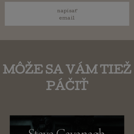
napísať
email
MÔŽE SA VÁM TIEŽ
PÁČIŤ