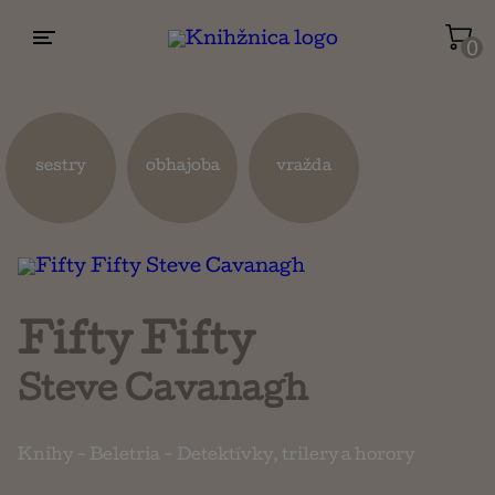
0
Životopisy a reportáže
Kuchárky
sestry
obhajoba
vražda
Mapy a cestovanie
Náboženstvo a ezoterika
Fifty Fifty
Steve Cavanagh
Knihy
-
Beletria
-
Detektívky, trilery a horory