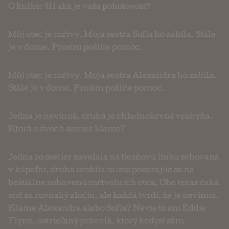
O knihe: 911 aká je vaša pohotovosť?
Môj otec je mŕtvy. Moja sestra Sofia ho zabila. Stále
je v dome. Prosím pošlite pomoc.
Môj otec je mŕtvy. Moja sestra Alexandra ho zabila.
Stále je v dome. Prosím pošlite pomoc.
Jedna je nevinná, druhá je chladnokrvná vrahyňa.
Ktorá z dvoch sestier klame?
Jedna zo sestier zavolala na tiesňovú linku schovaná
v kúpeľni, druhá urobila to isté pozerajúc sa na
beštiálne zohavenú mŕtvolu ich otca. Obe teraz čaká
súd za rovnaký zločin, ale každá tvrdí, že je nevinná.
Klame Alexandra alebo Sofia? Nevie to ani Eddie
Flynn, ostrieľaný právnik, ktorý kedysi sám