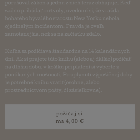
porušoval zákon a jednu z nich teraz obhajuje. Keď
začnú pribúdať mŕtvoly, uvedomí si, že vražda
bohatého bývalého starostu New Yorku nebola
ojedinelým incidentom. Pravda je oveľa
zamotanejšia, než sa na začiatku zdalo.
Kniha sa požičiava štandardne na 14 kalendárnych
dní. Ak si prajete túto knihu (alebo aj ďalšie) požičať
na dlhšiu dobu, v košíku pri platení si vyberte z
ponúkaných možností. Po uplynutí výpožičnej doby
je potrebné knihu vrátiť (osobne, alebo
prostredníctvom pošty, či zásielkovne).
požičaj si
ma 4,00 €