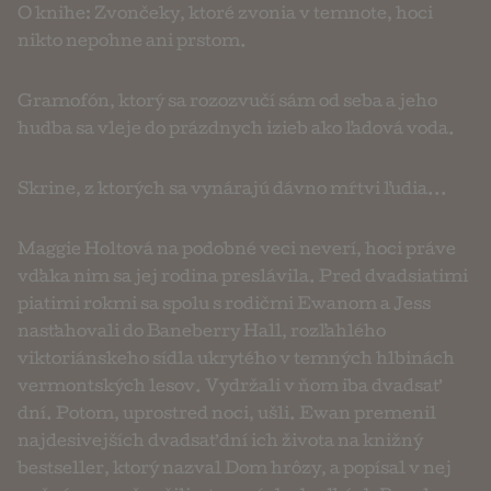
O knihe: Zvončeky, ktoré zvonia v temnote, hoci
nikto nepohne ani prstom.
Gramofón, ktorý sa rozozvučí sám od seba a jeho
hudba sa vleje do prázdnych izieb ako ľadová voda.
Skrine, z ktorých sa vynárajú dávno mŕtvi ľudia...
Maggie Holtová na podobné veci neverí, hoci práve
vďaka nim sa jej rodina preslávila. Pred dvadsiatimi
piatimi rokmi sa spolu s rodičmi Ewanom a Jess
nasťahovali do Baneberry Hall, rozľahlého
viktoriánskeho sídla ukrytého v temných hlbinách
vermontských lesov. Vydržali v ňom iba dvadsať
dní. Potom, uprostred noci, ušli. Ewan premenil
najdesivejších dvadsať dní ich života na knižný
bestseller, ktorý nazval Dom hrôzy, a popísal v nej