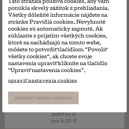
Táto stránka používa cookies, aby vám
Keď prichádza tma je strhujúci gotický triler
ponúkla skvelý zážitok z prehliadania.
nasiaknutý hororovou atmosférou, v ktorom sa
Všetky dôležité informácie nájdete na
Maggie pokúša odhaliť dávno pochované tajomstvá
stránke Pravidlá cookies. Nevyhnuté
svojej rodiny a navždy tak uzavrieť jednu kapitolu
cookies sú automaticky zapnuté. Ak
svojho života. No ukáže sa, že pravda je omnoho
súhlasíte s prijatím všetkých cookies,
desivejšia než akékoľvek prízraky.
ktoré sa nachádzajú na tomto webe,
môžete to potvrdiť tlačidlom “Povoliť
všetky cookies“, ak chcete svoje
Kniha sa požičiava štandardne na 14 kalendárnych
nastavenia upraviť kliknite na tlačidlo
dní. Ak si prajete túto knihu (alebo aj ďalšie) požičať
“Upraviť nastavenia cookies”.
na dlhšiu dobu, v košíku pri platení si vyberte z
ponúkaných možností. Po uplynutí výpožičnej doby
upraviť nastavenia cookies
je potrebné knihu vrátiť (osobne, alebo
prostredníctvom pošty, či zásielkovne).
povoliť všetky cookies
požičaj si
ma 4,00 €