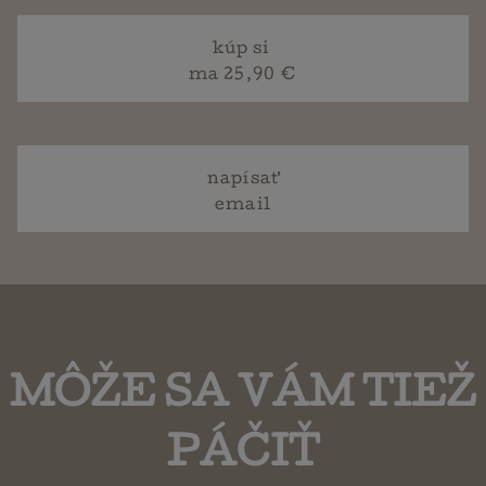
kúp si
ma 25,90 €
napísať
email
MÔŽE SA VÁM TIEŽ
PÁČIŤ