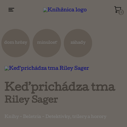
0
Životopisy a reportáže
Kuchárky
dom hrôzy
minulosť
záhady
Mapy a cestovanie
Náboženstvo a ezoterika
Keď prichádza tma
Riley Sager
Knihy
-
Beletria
-
Detektívky, trilery a horory