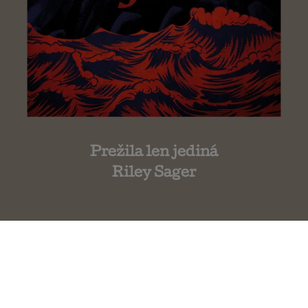
Prežila len jediná
Riley Sager