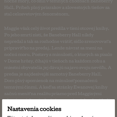
nočné mory, čo ožili v temných chodbách Baneberry
Hall. Príbeh plný prízrakov a zlovestných tieňov sa
stal celosvetovým fenoménom.
Maggie však celý život prežila v tieni otcovej knihy.
Po jeho smrti zistí, že Baneberry Hall nikdy
nepredal a tak sa rozhodne vrátiť, sídlo zrenovovať a
pripraviť ho na predaj. Lenže návrat sa mení na
nočnú moru. Postavy z minulosti, o ktorých sa písalo
v Dome hrôzy, číhajú v tieňoch na každom rohu a
miestni obyvatelia jej dávajú najavo svoju nevôľu. A
predsa je najdesivejší samotný Baneberry Hall.
Dom plný spomienok na minulosť poznačenú
temnými činmi. A keď sa stránky Ewanovej knihy
začnú meniť na realitu priamo pred Magginými
očami, zasiahne ju desivé poznanie – jeho slová boli
oveľa pravdivejšie, než si doteraz myslela.
Nastavenia cookies