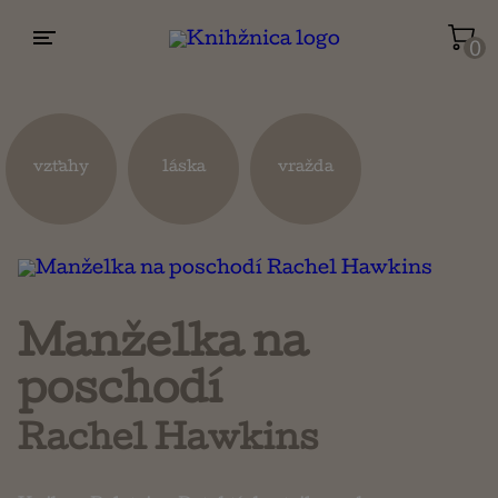
0
Životopisy a reportáže
Kuchárky
vzťahy
láska
vražda
Mapy a cestovanie
Náboženstvo a ezoterika
Manželka na
poschodí
Rachel Hawkins