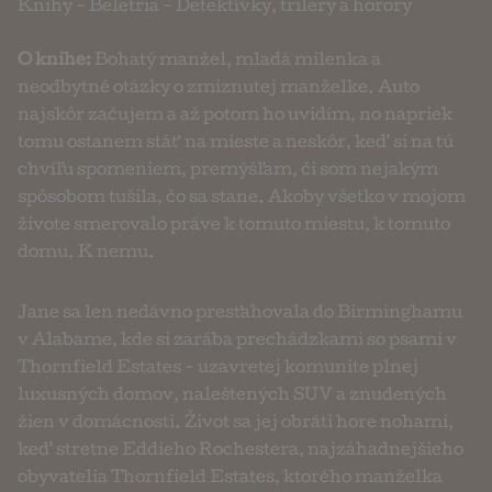
Knihy
-
Beletria
-
Detektívky, trilery a horory
O knihe:
Bohatý manžel, mladá milenka a
neodbytné otázky o zmiznutej manželke. Auto
najskôr začujem a až potom ho uvidím, no napriek
tomu ostanem stáť na mieste a neskôr, keď si na tú
chvíľu spomeniem, premýšľam, či som nejakým
spôsobom tušila, čo sa stane. Akoby všetko v mojom
živote smerovalo práve k tomuto miestu, k tomuto
domu. K nemu.
Jane sa len nedávno presťahovala do Birminghamu
v Alabame, kde si zarába prechádzkami so psami v
Thornfield Estates - uzavretej komunite plnej
luxusných domov, naleštených SUV a znudených
žien v domácnosti. Život sa jej obráti hore nohami,
keď stretne Eddieho Rochestera, najzáhadnejšieho
obyvatelia Thornfield Estates, ktorého manželka