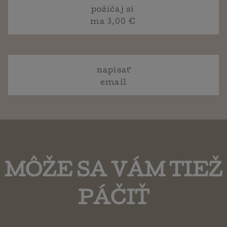
požičaj si
ma 3,00 €
napísať
email
MÔŽE SA VÁM TIEŽ
PÁČIŤ