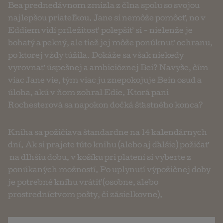
Bea prednedávnom zmizla z člna spolu so svojou
najlepšou priateľkou. Jane si nemôže pomôcť, no v
Eddiem vidí príležitosť polepšiť si - nielenže je
bohatý a pekný, ale tiež jej môže ponúknuť ochranu,
po ktorej vždy túžila. Dokáže sa však niekedy
vyrovnať úspešnej a ambicióznej Bei? Navyše, čím
viac Jane vie, tým viac ju znepokojuje Bein osud a
úloha, akú v ňom zohral Edie. Ktorá pani
Rochesterová sa napokon dočká šťastného konca?
Kniha sa požičiava štandardne na 14 kalendárnych
dní. Ak si prajete túto knihu (alebo aj ďalšie) požičať
na dlhšiu dobu, v košíku pri platení si vyberte z
ponúkaných možností. Po uplynutí výpožičnej doby
je potrebné knihu vrátiť (osobne, alebo
prostredníctvom pošty, či zásielkovne).