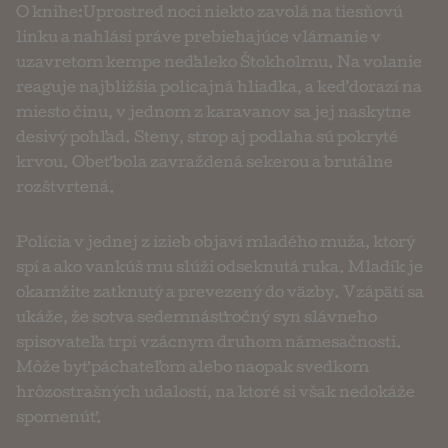
O knihe:Uprostred noci niekto zavolá na tiesňovú
linku a nahlási práve prebiehajúce vlámanie v
uzavretom kempe neďaleko Štokholmu. Na volanie
reaguje najbližšia policajná hliadka, a keď dorazí na
miesto činu, v jednom z karavanov sa jej naskytne
desivý pohľad. Steny, strop aj podlaha sú pokryté
krvou. Obeť bola zavraždená sekerou a brutálne
rozštvrtená.
Polícia v jednej z izieb objaví mladého muža, ktorý
spí a ako vankúš mu slúži odseknutá ruka. Mladík je
okamžite zatknutý a prevezený do väzby. Vzápätí sa
ukáže, že sotva sedemnásťročný syn slávneho
spisovateľa trpí vzácnym druhom námesačnosti.
Môže byť páchateľom alebo naopak svedkom
hrôzostrašných udalostí, na ktoré si však nedokáže
spomenúť.