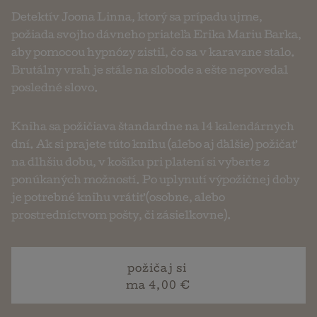
Detektív Joona Linna, ktorý sa prípadu ujme,
požiada svojho dávneho priateľa Erika Mariu Barka,
aby pomocou hypnózy zistil, čo sa v karavane stalo.
Brutálny vrah je stále na slobode a ešte nepovedal
posledné slovo.
Kniha sa požičiava štandardne na 14 kalendárnych
dní. Ak si prajete túto knihu (alebo aj ďalšie) požičať
na dlhšiu dobu, v košíku pri platení si vyberte z
ponúkaných možností. Po uplynutí výpožičnej doby
je potrebné knihu vrátiť (osobne, alebo
prostredníctvom pošty, či zásielkovne).
požičaj si
ma 4,00 €