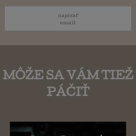
napísať
email
MÔŽE SA VÁM TIEŽ
PÁČIŤ