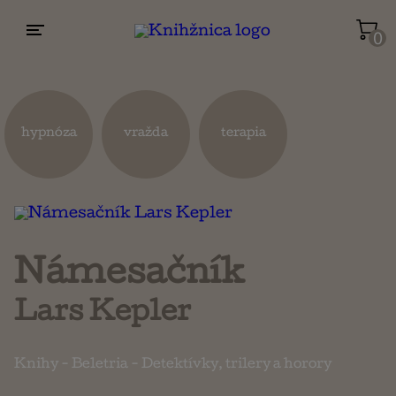
0
Životopisy a reportáže
Kuchárky
hypnóza
vražda
terapia
Mapy a cestovanie
Náboženstvo a ezoterika
Námesačník
Lars Kepler
Knihy
-
Beletria
-
Detektívky, trilery a horory