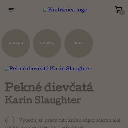
0
Životopisy a reportáže
Kuchárky
pravda
vraždy
únos
Mapy a cestovanie
Náboženstvo a ezoterika
Pekné dievčatá
Karin Slaughter
Vypočuj si, prečo túto knihu odporúčam a aké