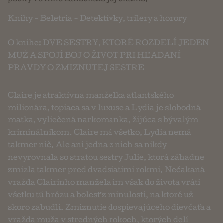
pocity vo mne zanechalo jej čítanie.
Knihy
-
Beletria
-
Detektívky, trilery a horory
O knihe: DVE SESTRY, KTORÉ ROZDELÍ JEDEN
MUŽ A SPOJÍ BOJ O ŽIVOT PRI HĽADANÍ
PRAVDY O ZMIZNUTEJ SESTRE
Claire je atraktívna manželka atlantského
milionára, topiaca sa v luxuse a Lydia je slobodná
matka, vyliečená narkomanka, žijúca s bývalým
kriminálnikom. Claire má všetko, Lydia nemá
takmer nič. Ale ani jedna z nich sa nikdy
nevyrovnala so stratou sestry Julie, ktorá záhadne
zmizla takmer pred dvadsiatimi rokmi. Nečakaná
vražda Clairinho manžela im však do života vráti
všetku tú hrôzu a bolesť z minulosti, na ktoré už
skoro zabudli. Zmiznutie dospievajúceho dievčaťa a
vražda muža v stredných rokoch, ktorých delí