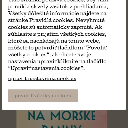
Táto stránka používa cookies, aby vám
ponúkla skvelý zážitok z prehliadania.
MÔŽE SA VÁM TIEŽ
Všetky dôležité informácie nájdete na
stránke Pravidlá cookies. Nevyhnuté
cookies sú automaticky zapnuté. Ak
PÁČIŤ
súhlasíte s prijatím všetkých cookies,
ktoré sa nachádzajú na tomto webe,
môžete to potvrdiť tlačidlom “Povoliť
všetky cookies“, ak chcete svoje
nastavenia upraviť kliknite na tlačidlo
“Upraviť nastavenia cookies”.
upraviť nastavenia cookies
povoliť všetky cookies