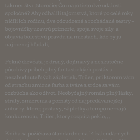
takmer štvrťstoročie: Čo majú tieto dve udalosti
spoločné? Aby odhalili tajomstvá, ktoré po celé roky
ničili ich rodinu, dve odcudzené a rozhádané sestry –
bojovníčky uzavrú prímerie, spoja svoje sily… a
objavia bolestivú pravdu na miestach, kde by ju
najmenej hľadali.
Pekné dievčatá je drsný, dojímavý a neskutočne
pôsobivý príbeh plný fantastických postáv a
nezabudnuteľných zápletiek. Triler, pri ktorom vám
od strachu zmizne farba z tváre a srdce sa vám
rozbúcha ako o život. Neobyčajný román plný lásky,
straty, zmierenia a pomsty od najpredávanejšej
autorky, ktorej postavy, zápletky a tempo nemajú
konkurenciu. Triler, ktorý rozpúta peklo...
Kniha sa požičiava štandardne na 14 kalendárnych