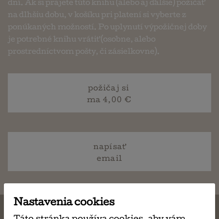
dní. Ak si prajete túto knihu (alebo aj ďalšie) požičať
na dlhšiu dobu, v košíku pri platení si vyberte z
ponúkaných možností. Po uplynutí výpožičnej doby
je potrebné knihu vrátiť (osobne, alebo
prostredníctvom pošty, či zásielkovne).
požičaj si
ma 4,00 €
napísať
email
Nastavenia cookies