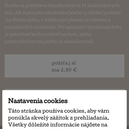
Kniha sa požičiava štandardne na 14 kalendárnych
dní. Ak si prajete túto knihu (alebo aj ďalšie) požičať
na dlhšiu dobu, v košíku pri platení si vyberte z
ponúkaných možností. Po uplynutí výpožičnej doby
je potrebné knihu vrátiť (osobne, alebo
prostredníctvom pošty, či zásielkovne).
požičaj si
ma 2,80 €
napísať
Nastavenia cookies
email
Táto stránka používa cookies, aby vám
ponúkla skvelý zážitok z prehliadania.
Všetky dôležité informácie nájdete na