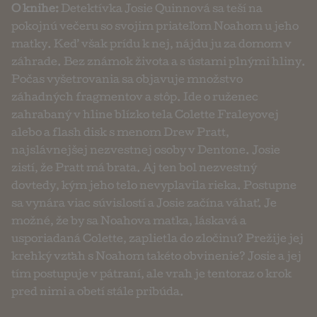
O knihe:
Detektívka Josie Quinnová sa teší na
pokojnú večeru so svojim priateľom Noahom u jeho
matky. Keď však prídu k nej, nájdu ju za domom v
záhrade. Bez známok života a s ústami plnými hliny.
Počas vyšetrovania sa objavuje množstvo
záhadných fragmentov a stôp. Ide o ruženec
zahrabaný v hline blízko tela Colette Fraleyovej
alebo a flash disk s menom Drew Pratt,
najslávnejšej nezvestnej osoby v Dentone. Josie
zistí, že Pratt má brata. Aj ten bol nezvestný
dovtedy, kým jeho telo nevyplavila rieka. Postupne
sa vynára viac súvislostí a Josie začína váhať. Je
možné, že by sa Noahova matka, láskavá a
usporiadaná Colette, zaplietla do zločinu? Prežije jej
krehký vzťah s Noahom takéto obvinenie? Josie a jej
tím postupuje v pátraní, ale vrah je tentoraz o krok
pred nimi a obetí stále pribúda.